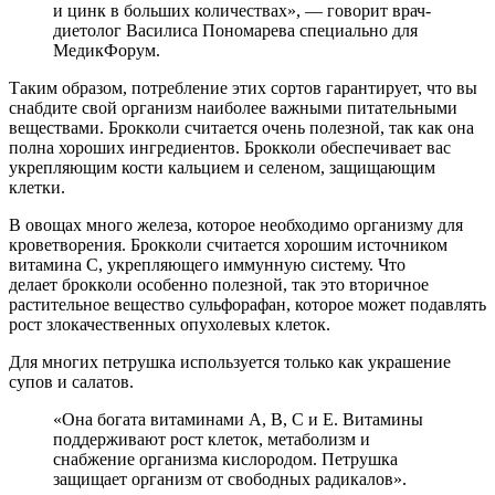
и цинк в больших количествах», — говорит врач-
диетолог Василиса Пономарева специально для
МедикФорум.
Таким образом, потребление этих сортов гарантирует, что вы
снабдите свой организм наиболее важными питательными
веществами. Брокколи считается очень полезной, так как она
полна хороших ингредиентов. Брокколи обеспечивает вас
укрепляющим кости кальцием и селеном, защищающим
клетки.
В овощах много железа, которое необходимо организму для
кроветворения. Брокколи считается хорошим источником
витамина С, укрепляющего иммунную систему. Что
делает брокколи особенно полезной, так это вторичное
растительное вещество сульфорафан, которое может подавлять
рост злокачественных опухолевых клеток.
Для многих петрушка используется только как украшение
супов и салатов.
«Она богата витаминами А, В, С и Е. Витамины
поддерживают рост клеток, метаболизм и
снабжение организма кислородом. Петрушка
защищает организм от свободных радикалов».