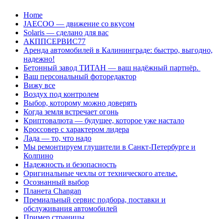
Перейти
Home
к
JAECOO — движение со вкусом
содержанию
Solaris — сделано для вас
АКППСЕРВИС77
Аренда автомобилей в Калининграде: быстро, выгодно,
надежно!
Бетонный завод ТИТАН — ваш надёжный партнёр.
Ваш персональный фоторедактор
Вижу все
Воздух под контролем
Выбор, которому можно доверять
Когда земля встречает огонь
Криптовалюта — будущее, которое уже настало
Кроссовер с характером лидера
Лада — то, что надо
Мы ремонтируем глушители в Санкт-Петербурге и
Колпино
Надежность и безопасность
Оригинальные чехлы от технического ателье.
Осознанный выбор
Планета Changan
Премиальный сервис подбора, поставки и
обслуживания автомобилей
Пример страницы