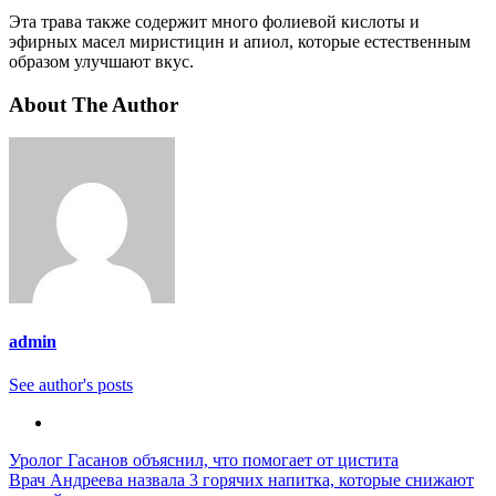
Эта трава также содержит много фолиевой кислоты и
эфирных масел миристицин и апиол, которые естественным
образом улучшают вкус.
About The Author
admin
See author's posts
Навигация
Уролог Гасанов объяснил, что помогает от цистита
Врач Андреева назвала 3 горячих напитка, которые снижают
по