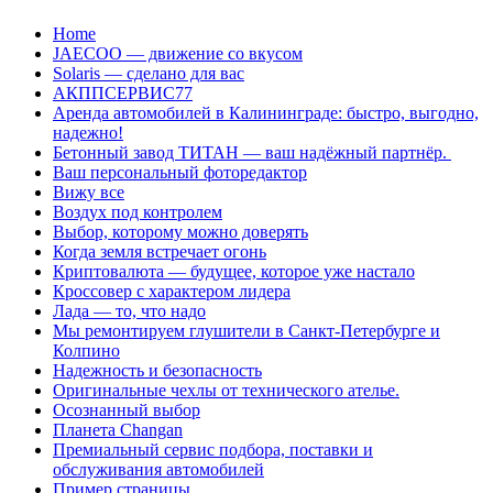
Перейти
Home
к
JAECOO — движение со вкусом
содержанию
Solaris — сделано для вас
АКППСЕРВИС77
Аренда автомобилей в Калининграде: быстро, выгодно,
надежно!
Бетонный завод ТИТАН — ваш надёжный партнёр.
Ваш персональный фоторедактор
Вижу все
Воздух под контролем
Выбор, которому можно доверять
Когда земля встречает огонь
Криптовалюта — будущее, которое уже настало
Кроссовер с характером лидера
Лада — то, что надо
Мы ремонтируем глушители в Санкт-Петербурге и
Колпино
Надежность и безопасность
Оригинальные чехлы от технического ателье.
Осознанный выбор
Планета Changan
Премиальный сервис подбора, поставки и
обслуживания автомобилей
Пример страницы