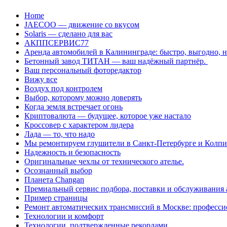
Перейти
Home
к
JAECOO — движение со вкусом
содержанию
Solaris — сделано для вас
АКППСЕРВИС77
Аренда автомобилей в Калининграде: быстро, выгодно, 
Бетонный завод ТИТАН — ваш надёжный партнёр.
Ваш персональный фоторедактор
Вижу все
Воздух под контролем
Выбор, которому можно доверять
Когда земля встречает огонь
Криптовалюта — будущее, которое уже настало
Кроссовер с характером лидера
Лада — то, что надо
Мы ремонтируем глушители в Санкт-Петербурге и Колп
Надежность и безопасность
Оригинальные чехлы от технического ателье.
Осознанный выбор
Планета Changan
Премиальный сервис подбора, поставки и обслуживания
Пример страницы
Ремонт автоматических трансмиссий в Москве: професси
Технологии и комфорт
Технологии, подтвержденные рекордами