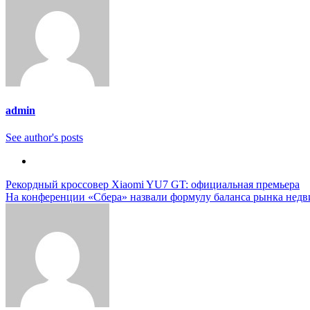
admin
See author's posts
Навигация
Рекордный кроссовер Xiaomi YU7 GT: официальная премьера
На конференции «Сбера» назвали формулу баланса рынка не
по
записям