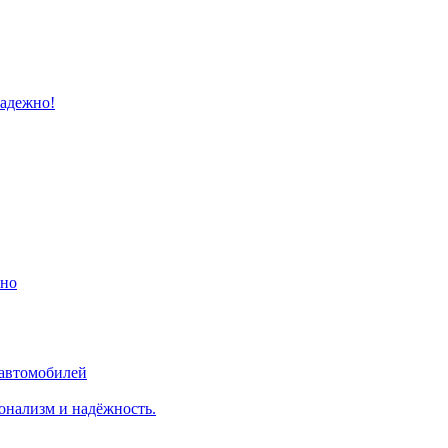
надежно!
ино
 автомобилей
онализм и надёжность.