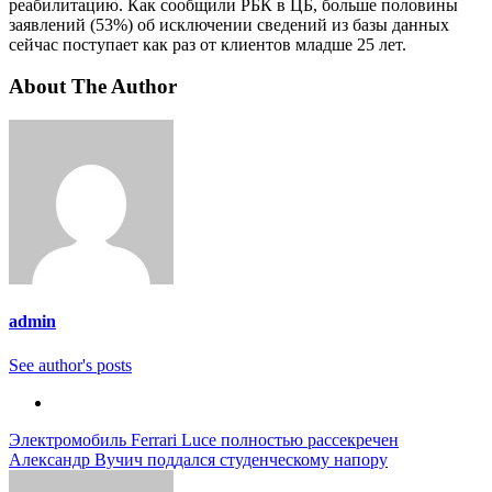
реабилитацию. Как сообщили РБК в ЦБ, больше половины
заявлений (53%) об исключении сведений из базы данных
сейчас поступает как раз от клиентов младше 25 лет.
About The Author
admin
See author's posts
Навигация
Электромобиль Ferrari Luce полностью рассекречен
Александр Вучич поддался студенческому напору
по