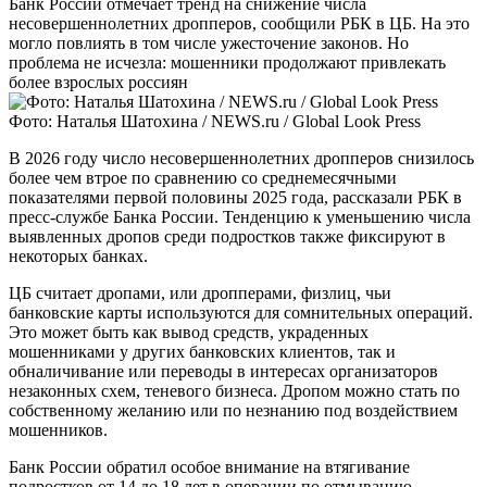
Банк России отмечает тренд на снижение числа
несовершеннолетних дропперов, сообщили РБК в ЦБ. На это
могло повлиять в том числе ужесточение законов. Но
проблема не исчезла: мошенники продолжают привлекать
более взрослых россиян
Фото: Наталья Шатохина / NEWS.ru / Global Look Press
В 2026 году число несовершеннолетних дропперов снизилось
более чем втрое по сравнению со среднемесячными
показателями первой половины 2025 года, рассказали РБК в
пресс-службе Банка России. Тенденцию к уменьшению числа
выявленных дропов среди подростков также фиксируют в
некоторых банках.
ЦБ считает дропами, или дропперами, физлиц, чьи
банковские карты используются для сомнительных операций.
Это может быть как вывод средств, украденных
мошенниками у других банковских клиентов, так и
обналичивание или переводы в интересах организаторов
незаконных схем, теневого бизнеса. Дропом можно стать по
собственному желанию или по незнанию под воздействием
мошенников.
Банк России обратил особое внимание на втягивание
подростков от 14 до 18 лет в операции по отмыванию