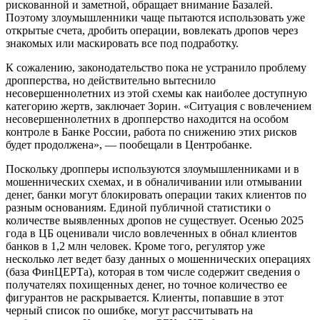
рискованной и заметной, обращает внимание Базалей.
Поэтому злоумышленники чаще пытаются использовать уже
открытые счета, дробить операции, вовлекать дропов через
знакомых или маскировать все под подработку.
К сожалению, законодательство пока не устранило проблему
дропперства, но действительно вытеснило
несовершеннолетних из этой схемы как наиболее доступную
категорию жертв, заключает Зорин. «Ситуация с вовлечением
несовершеннолетних в дропперство находится на особом
контроле в Банке России, работа по снижению этих рисков
будет продолжена», — пообещали в Центробанке.
Поскольку дропперы используются злоумышленниками и в
мошеннических схемах, и в обналичивании или отмывании
денег, банки могут блокировать операции таких клиентов по
разным основаниям. Единой публичной статистики о
количестве выявленных дропов не существует. Осенью 2025
года в ЦБ оценивали число вовлеченных в обнал клиентов
банков в 1,2 млн человек. Кроме того, регулятор уже
несколько лет ведет базу данных о мошеннических операциях
(база ФинЦЕРТа), которая в том числе содержит сведения о
получателях похищенных денег, но точное количество ее
фигурантов не раскрывается. Клиенты, попавшие в этот
черный список по ошибке, могут рассчитывать на