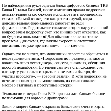
По наблюдениям руководителя блока цифрового бизнеса ТКБ
Банка Натальи Базалей, после изменения правил подростков
действительно стало сложнее использовать в дропперских
схемах. «На мой взгляд, это как раз тот случай, когда
дополнительная формальность работает не ради
формальности. Родительское согласие создает паузу и лишний
вопрос: зачем подростку счет, кто инициирует открытие, как
он будет им пользоваться? Для обычного клиента это не
проблема. Для схемы, где важны скорость и отсутствие
внимания, это уже препятствие», — считает она.
Однако это не значит, что мошенники перестали обращаться к
несовершеннолетним. «Подростков по-прежнему пытаются
вовлекать через мессенджеры, соцсети, знакомых, обещания
простой подработки. Но теперь сам путь стал сложнее: счет
или карту уже нельзя открыть так же тихо и быстро, без
участия взрослого», — говорит Базалей. И хотя подростки не
исчезли из поля зрения мошенников, их стало сложнее
массово втягивать в преступные истории.
Технологии и медиа
Глава ВТБ призвал дать банкам больше
полномочий для борьбы с дропперами
Закон о запрете банкам открывать банковские счета и карты
подросткам 14–18 лет без согласия родителей оказал на