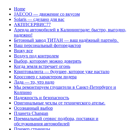
Перейти
Home
к
JAECOO — движение со вкусом
содержанию
Solaris — сделано для вас
АКППСЕРВИС77
Аренда автомобилей в Калининграде: быстро, выгодно,
надежно!
Бетонный завод ТИТАН — ваш надёжный партнёр.
Ваш персональный фоторедактор
Вижу все
Воздух под контролем
Выбор, которому можно доверять
Когда земля встречает огонь
Криптовалюта — будущее, которое уже настало
Кроссовер с характером лидера
Лада — то, что надо
Мы ремонтируем глушители в Санкт-Петербурге и
Колпино
Надежность и безопасность
Оригинальные чехлы от технического ателье.
Осознанный выбор
Планета Changan
Премиальный сервис подбора, поставки и
обслуживания автомобилей
Пример страницы