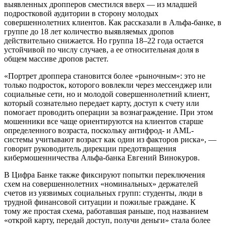
выявленных дропперов сместился вверх — из младшей
подростковой аудитории в сторону молодых
совершеннолетних клиентов. Как рассказали в Альфа-банке, в
группе до 18 лет количество выявляемых дропов
действительно снижается. Но группа 18–22 года остается
устойчивой по числу случаев, а ее относительная доля в
общем массиве дропов растет.
«Портрет дроппера становится более «рыночным»: это не
только подросток, которого вовлекли через мессенджер или
социальные сети, но и молодой совершеннолетний клиент,
который сознательно передает карту, доступ к счету или
помогает проводить операции за вознаграждение. При этом
мошенники все чаще ориентируются на клиентов старше
определенного возраста, поскольку антифрод- и AML-
системы учитывают возраст как один из факторов риска», —
говорит руководитель дирекции предотвращения
кибермошенничества Альфа-банка Евгений Винокуров.
В Цифра Банке также фиксируют попытки переключения
схем на совершеннолетних «номинальных» держателей
счетов из уязвимых социальных групп: студенты, люди в
трудной финансовой ситуации и пожилые граждане. К
тому же простая схема, работавшая раньше, под названием
«открой карту, передай доступ, получи деньги» стала более