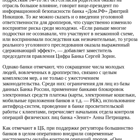
отрасль большое влияние, говорит вице-президент по
информационной безопасности банка «Дом.РФ» Дмитрий
Никишов. То же можно сказать и о введении уголовной
ответственности для дропперов, что существенно изменило
восприятие риска среди молодежи. «Если раньше многие
подростки не осознавали, что участвуют в незаконной схеме,
или воспринимали последствия как незначительные, то угроза
реального уголовного преследования оказала выраженный
сдерживающий эффект», — добавляет заместитель
председателя правления Цифра Банка Сергей Зорин.
Однако банки отмечают, что сокращение числа молодых
людей, вовлеченных в дропперство, связано с целым
комплексом мер, а не только с ужесточением
законодательства. Среди них: ограничения для лиц из базы
данных Банка России, применение банками блокировок
электронных средств платежа (карты, электронные кошельки,
мобильные приложения банков и т.д. — РБК), использование
антифрод-систем, проведение в банке просветительской
работы с клиентами, перечисляет начальник отдела контроля
операций физических лиц банка «Зенит» Анна Петрищева.
Как отмечают в ЦБ, при поддержке регулятора большинство
банков в целом оперативно внедрили современные
инструменты онлайн-контроля операций дропов. «Они