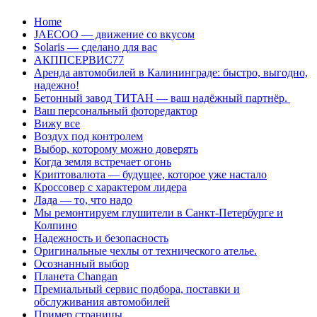
Перейти
Home
к
JAECOO — движение со вкусом
содержанию
Solaris — сделано для вас
АКППСЕРВИС77
Аренда автомобилей в Калининграде: быстро, выгодно,
надежно!
Бетонный завод ТИТАН — ваш надёжный партнёр.
Ваш персональный фоторедактор
Вижу все
Воздух под контролем
Выбор, которому можно доверять
Когда земля встречает огонь
Криптовалюта — будущее, которое уже настало
Кроссовер с характером лидера
Лада — то, что надо
Мы ремонтируем глушители в Санкт-Петербурге и
Колпино
Надежность и безопасность
Оригинальные чехлы от технического ателье.
Осознанный выбор
Планета Changan
Премиальный сервис подбора, поставки и
обслуживания автомобилей
Пример страницы