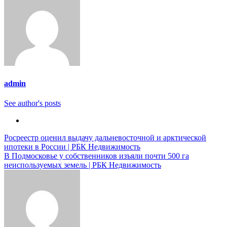
admin
See author's posts
Навигация
Росреестр оценил выдачу дальневосточной и арктической
ипотеки в России | РБК Недвижимость
по
В Подмосковье у собственников изъяли почти 500 га
записям
неиспользуемых земель | РБК Недвижимость