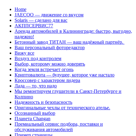
Перейти
Home
к
JAECOO — движение со вкусом
содержанию
Solaris — сделано для вас
АКППСЕРВИС77
Аренда автомобилей в Калининграде: быстро, выгодно,
надежно!
Бетонный завод ТИТАН — ваш надёжный партнёр.
Ваш персональный фоторедактор
Вижу все
Воздух под контролем
Выбор, которому можно доверять
Когда земля встречает огонь
Криптовалюта — будущее, которое уже настало
Кроссовер с характером лидера
Лада — то, что надо
Мы ремонтируем глушители в Санкт-Петербурге и
Колпино
Надежность и безопасность
Оригинальные чехлы от технического ателье.
Осознанный выбор
Планета Changan
Премиальный сервис подбора, поставки и
обслуживания автомобилей
Пример страницы