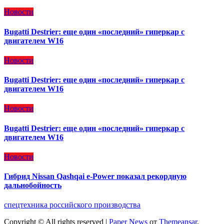
Новости
Bugatti Destrier: еще один «последний» гиперкар с
двигателем W16
Новости
Bugatti Destrier: еще один «последний» гиперкар с
двигателем W16
Новости
Bugatti Destrier: еще один «последний» гиперкар с
двигателем W16
Новости
Гибрид Nissan Qashqai e-Power показал рекордную
дальнобойность
спецтехника российского производства
Copyright © All rights reserved
|
Paper News
от
Themeansar
.