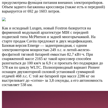
предусмотрена функция питания внешних электроприборов.
Объем заднего багажника кроссовера (также есть и передний)
варьируется от 692 до 1603 литров.
Как и исходный Luxgen, новый Foxtron базируется на
фирменной модульной архитектуре MIH с передней
подвеской типа McPherson и задней многорычажкой. На
старте продаж Cavira предложат в двух модификациях.
Базовая версия Emerge — заднеприводная, с одним
электромотором мощностью 249 л.с. и литий-железо-
фосфатной тяговой батареей емкостью 82,7 кВт⋅ч. При
снаряженной массе 2165 кг такой кроссовер способен
разогнаться до 100 км/ч за 6,9 с и проехать без подзарядки до
578 км по циклу WLTC. Полноприводный вариант Pioneer
оснащен двухмоторной силовой установкой суммарной
отдачей 468 л.с. С той же батареей при массе 2286 кг он
выстреливает до «сотни» за 3,8 секунды, а его автономность
составляет 538 км.