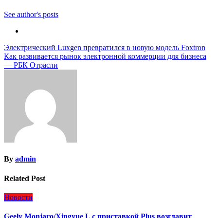
See author's posts
Навигация
Электрический Luxgen превратился в новую модель Foxtron
Как развивается рынок электронной коммерции для бизнеса
по
— РБК Отрасли
записям
By
admin
Related Post
Новости
Geely Monjaro/Xingyue L с приставкой Plus возглавит