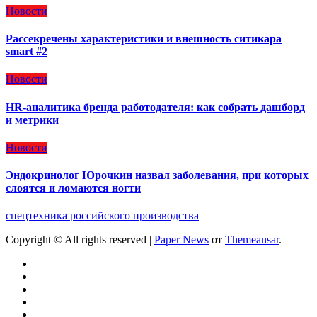
Новости
Рассекречены характеристики и внешность ситикара
smart #2
Новости
HR-аналитика бренда работодателя: как собрать дашборд
и метрики
Новости
Эндокринолог Юрочкин назвал заболевания, при которых
слоятся и ломаются ногти
спецтехника российского производства
Copyright © All rights reserved
|
Paper News
от
Themeansar
.