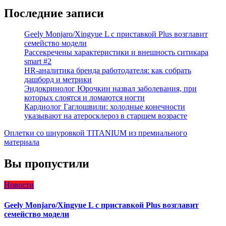
Последние записи
Geely Monjaro/Xingyue L с приставкой Plus возглавит
семейство модели
Рассекречены характеристики и внешность ситикара
smart #2
HR-аналитика бренда работодателя: как собрать
дашборд и метрики
Эндокринолог Юрочкин назвал заболевания, при
которых слоятся и ломаются ногти
Кардиолог Гаглошвили: холодные конечности
указывают на атеросклероз в старшем возрасте
Оплетки со шнуровкой TITANIUM из премиального
материала
Вы пропустили
Новости
Geely Monjaro/Xingyue L с приставкой Plus возглавит
семейство модели