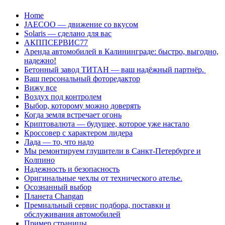
Перейти
Home
к
JAECOO — движение со вкусом
содержанию
Solaris — сделано для вас
АКППСЕРВИС77
Аренда автомобилей в Калининграде: быстро, выгодно,
надежно!
Бетонный завод ТИТАН — ваш надёжный партнёр.
Ваш персональный фоторедактор
Вижу все
Воздух под контролем
Выбор, которому можно доверять
Когда земля встречает огонь
Криптовалюта — будущее, которое уже настало
Кроссовер с характером лидера
Лада — то, что надо
Мы ремонтируем глушители в Санкт-Петербурге и
Колпино
Надежность и безопасность
Оригинальные чехлы от технического ателье.
Осознанный выбор
Планета Changan
Премиальный сервис подбора, поставки и
обслуживания автомобилей
Пример страницы