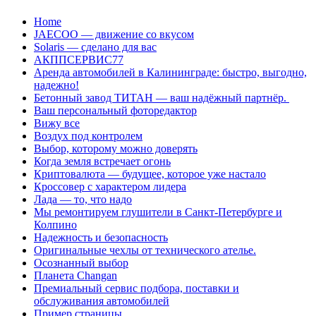
Перейти
Home
к
JAECOO — движение со вкусом
содержанию
Solaris — сделано для вас
АКППСЕРВИС77
Аренда автомобилей в Калининграде: быстро, выгодно,
надежно!
Бетонный завод ТИТАН — ваш надёжный партнёр.
Ваш персональный фоторедактор
Вижу все
Воздух под контролем
Выбор, которому можно доверять
Когда земля встречает огонь
Криптовалюта — будущее, которое уже настало
Кроссовер с характером лидера
Лада — то, что надо
Мы ремонтируем глушители в Санкт-Петербурге и
Колпино
Надежность и безопасность
Оригинальные чехлы от технического ателье.
Осознанный выбор
Планета Changan
Премиальный сервис подбора, поставки и
обслуживания автомобилей
Пример страницы