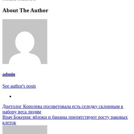
About The Author
admin
See author's posts
Навигация
Диетолог Королева посоветовала есть селедку склонным к
набору веса людям
по
Врач Бокерия: яблоки и бананы препятствуют росту раковых
записям
клеток