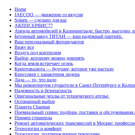
Перейти
Home
к
JAECOO — движение со вкусом
содержанию
Solaris — сделано для вас
АКППСЕРВИС77
Аренда автомобилей в Калининграде: быстро, выгодно, 
Бетонный завод ТИТАН — ваш надёжный партнёр.
Ваш персональный фоторедактор
Вижу все
Воздух под контролем
Выбор, которому можно доверять
Когда земля встречает огонь
Криптовалюта — будущее, которое уже настало
Кроссовер с характером лидера
Лада — то, что надо
Мы ремонтируем глушители в Санкт-Петербурге и Колп
Надежность и безопасность
Оригинальные чехлы от технического ателье.
Осознанный выбор
Планета Changan
Премиальный сервис подбора, поставки и обслуживания
Пример страницы
Ремонт автоматических трансмиссий в Москве: професси
Технологии и комфорт
Технологии, подтвержденные рекордами