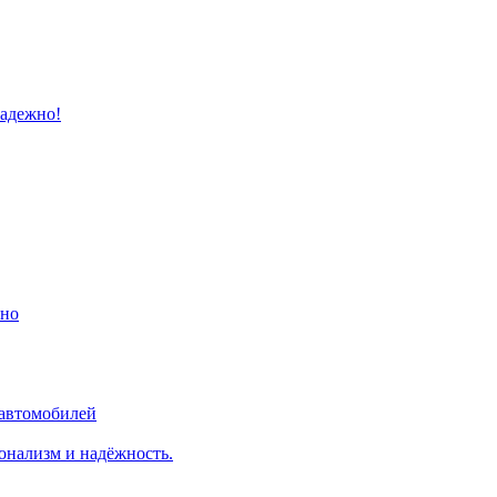
надежно!
ино
 автомобилей
онализм и надёжность.