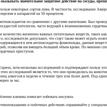
оказывать значительное защитное действие на сосуды, препя
 пользе некоторых сортов пива. В частности, исследование Амер
лерозом и катарактой на 50 процентов.
антиоксидантов по сравнению с другими напитками. Был провед
 сосудистой патологии, часто ведущей к возникновению сердечны
ьное количество жизненно важных питательных веществ, таких ка
о, исследователи допускают, что стаут также может играть поз
содержащиеся в нем антиоксиданты флавоноиды, данные веществ
терий, позволяя им вмещать больший объем крови. По мнению сп
ердечных приступов.
xpress, хотя несколько исследований и подтверждают пользу упо
 этих исследований является то, что они проводились на живот
ниц алкоголя в неделю в течение трех или более дней. Под един
ерно за час.
ребление клюквы помогает избежать инсульта.
ивопоказаниях и побочных действиях спрашивайте у специалист