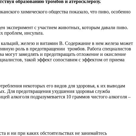
тствуя образованию тромбов и атеросклерозу.
иканского химического общества показало, что пиво, особенно
ен эксперимент с участием животных, которым давали пиво.
х проблем, инсульта.
к кальций, железо и витамин B. Содержание в нем железа может
итивную роль в предотвращении тромбов. Работа специалистов
а могут замедлять и предотвращать отложение и окисление
ециалистов, такой эффект сопоставим с эффектом от приема
требления некоторых его видов для здоровья, к их выводам
ных. Для предотвращения ухудшения здоровья служба
ицей алкоголя подразумевается 10 граммов чистого алкоголя –
а и ни при каких обстоятельствах не занимайтесь