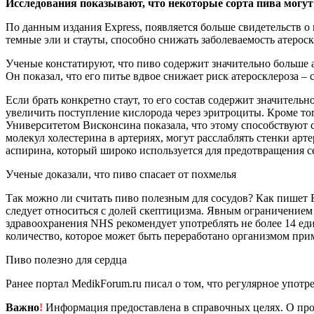
Исследования показывают, что некоторые сорта пива могут 
По данным издания Express, появляется больше свидетельств о
темные эли и стауты, способно снижать заболеваемость атероск
Ученые констатируют, что пиво содержит значительно больше 
Он показал, что его питье вдвое снижает риск атеросклероза –
Если брать конкретно стаут, то его состав содержит значител
увеличить поступление кислорода через эритроциты. Кроме тог
Университетом Висконсина показала, что этому способствуют 
молекул холестерина в артериях, могут расслаблять стенки ар
аспирина, который широко используется для предотвращения с
Ученые доказали, что пиво спасает от похмелья
Так можно ли считать пиво полезным для сосудов? Как пишет E
следует относиться с долей скептицизма. Явным ограничением
здравоохранения NHS рекомендует употреблять не более 14 еди
количество, которое может быть переработано организмом прим
Пиво полезно для сердца
Ранее портал MedikForum.ru писал о том, что регулярное упот
Важно
!
Информация предоставлена в справочных целях. О прот