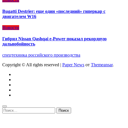
Bugatti Destrier: еще один «последний» гиперкар с
двигателем W16
Новости
Гибрид Nissan Qashqai e-Power показал рекордную
дальнобойность
спецтехника российского производства
Copyright © All rights reserved
|
Paper News
от
Themeansar
.
Найти: