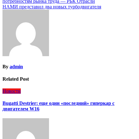
потребностям рынка труда — РБК Отрасли
по
НАМИ представил два новых турбодвигателя
записям
By
admin
Related Post
Новости
Bugatti Destrier: еще один «последний» гиперкар с
двигателем W16