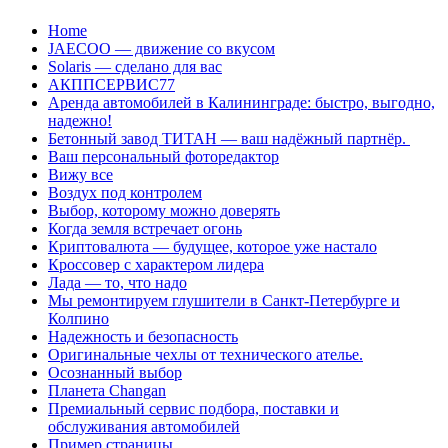
Перейти
Home
к
JAECOO — движение со вкусом
содержанию
Solaris — сделано для вас
АКППСЕРВИС77
Аренда автомобилей в Калининграде: быстро, выгодно,
надежно!
Бетонный завод ТИТАН — ваш надёжный партнёр.
Ваш персональный фоторедактор
Вижу все
Воздух под контролем
Выбор, которому можно доверять
Когда земля встречает огонь
Криптовалюта — будущее, которое уже настало
Кроссовер с характером лидера
Лада — то, что надо
Мы ремонтируем глушители в Санкт-Петербурге и
Колпино
Надежность и безопасность
Оригинальные чехлы от технического ателье.
Осознанный выбор
Планета Changan
Премиальный сервис подбора, поставки и
обслуживания автомобилей
Пример страницы