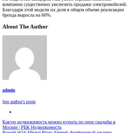
компании существенно увеличить продажи электромобилей.
Благодаря этой модели их доля в общем объеме реализации
бренда выросла на 60%.
About The Author
admin
See author's posts
Навигация
Какую недвижимость можно купить по цене свадьбы в
Москве | РБК Недвижимость
по
Bugatti W16 Mistral Blanc Eternel: фарфоровый шедевр