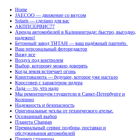
Перейти
Home
к
JAECOO — движение со вкусом
содержанию
Solaris — сделано для вас
АКППСЕРВИС77
Аренда автомобилей в Калининграде: быстро, выгодно,
надежно!
Бетонный завод ТИТАН — ваш надёжный партнёр.
Ваш персональный фоторедактор
Вижу все
Воздух под контролем
Выбор, которому можно доверять
Когда земля встречает огонь
Криптовалюта — будущее, которое уже настало
Кроссовер с характером лидера
Лада — то, что надо
Мы ремонтируем глушители в Санкт-Петербурге и
Колпино
Надежность и безопасность
Оригинальные чехлы от технического ателье.
Осознанный выбор
Планета Changan
Премиальный сервис подбора, поставки и
обслуживания автомобилей
Пример страницы