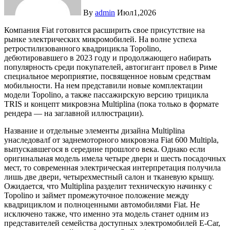
By
admin
Июл1,2026
Компания Fiat готовится расширить свое присутствие на
рынке электрических микромобилей. На волне успеха
ретростилизованного квадрицикла Topolino,
дебютировавшего в 2023 году и продолжающего набирать
популярность среди покупателей, автогигант провел в Риме
специальное мероприятие, посвященное новым средствам
мобильности. На нем представили новые комплектации
модели Topolino, а также пассажирскую версию трицикла
TRIS и концепт микровэна Multiplina (пока только в формате
рендера — на заглавной иллюстрации).
Название и отдельные элементы дизайна Multiplina
унаследовалf от заднемоторного микровэна Fiat 600 Multipla,
выпускавшегося в середине прошлого века. Однако если
оригинальная модель имела четыре двери и шесть посадочных
мест, то современная электрическая интерпретация получила
лишь две двери, четырехместный салон и тканевую крышу.
Ожидается, что Multiplina разделит техническую начинку с
Topolino и займет промежуточное положение между
квадрициклом и полноценными автомобилями Fiat. Не
исключено также, что именно эта модель станет одним из
представителей семейства доступных электромобилей E-Car,