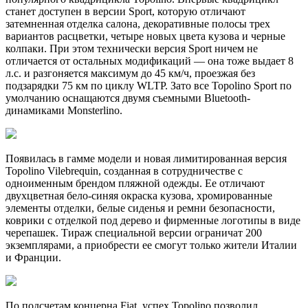
станет доступен в версии Sport, которую отличают
затемненная отделка салона, декоративные полосы трех
вариантов расцветки, четыре новых цвета кузова и черные
колпаки. При этом технически версия Sport ничем не
отличается от остальных модификаций — она тоже выдает 8
л.с. и разгоняется максимум до 45 км/ч, проезжая без
подзарядки 75 км по циклу WLTP. Зато все Topolino Sport по
умолчанию оснащаются двумя съемными Bluetooth-
динамиками Monsterlino.
Появилась в гамме модели и новая лимитированная версия
Topolino Vilebrequin, созданная в сотрудничестве с
одноименным брендом пляжной одежды. Ее отличают
двухцветная бело-синяя окраска кузова, хромированные
элементы отделки, белые сиденья и ремни безопасности,
коврики с отделкой под дерево и фирменные логотипы в виде
черепашек. Тираж специальной версии ограничат 200
экземплярами, а приобрести ее смогут только жители Италии
и Франции.
По подсчетам концерна Fiat, успех Topolino позволил