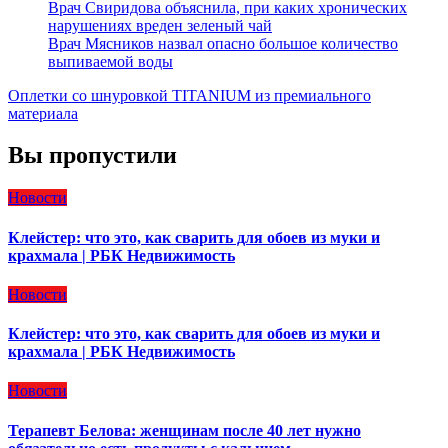
Врач Свиридова объяснила, при каких хронических
нарушениях вреден зеленый чай
Врач Мясников назвал опасно большое количество
выпиваемой воды
Оплетки со шнуровкой TITANIUM из премиального
материала
Вы пропустили
Новости
Клейстер: что это, как сварить для обоев из муки и
крахмала | РБК Недвижимость
Новости
Клейстер: что это, как сварить для обоев из муки и
крахмала | РБК Недвижимость
Новости
Терапевт Белова: женщинам после 40 лет нужно