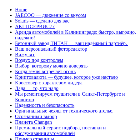
Перейти
Home
к
JAECOO — движение со вкусом
содержанию
Solaris — сделано для вас
АКППСЕРВИС77
Аренда автомобилей в Калининграде: быстро, выгодно,
надежно!
Бетонный завод ТИТАН — ваш надёжный партнёр.
Ваш персональный фоторедактор
Вижу все
Воздух под контролем
Выбор, которому можно доверять
Когда земля встречает огонь
Криптовалюта — будущее, которое уже настало
Кроссовер с характером лидера
Лада — то, что надо
Мы ремонтируем глушители в Санкт-Петербурге и
Колпино
Надежность и безопасность
Оригинальные чехлы от технического ателье.
Осознанный выбор
Планета Changan
Премиальный сервис подбора, поставки и
обслуживания автомобилей
Пример страницы