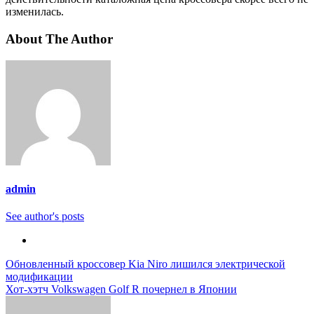
изменилась.
About The Author
admin
See author's posts
Навигация
Обновленный кроссовер Kia Niro лишился электрической
модификации
по
Хот-хэтч Volkswagen Golf R почернел в Японии
записям