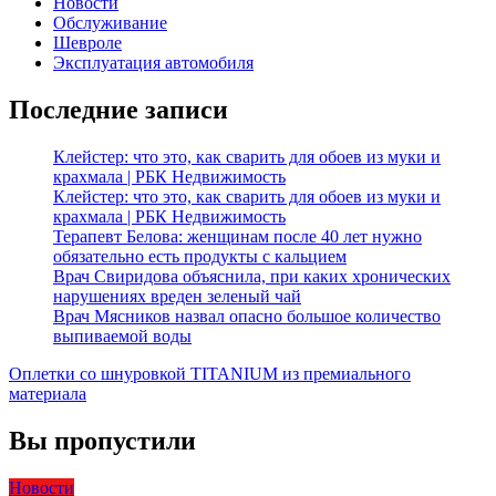
Новости
Обслуживание
Шевроле
Эксплуатация автомобиля
Последние записи
Клейстер: что это, как сварить для обоев из муки и
крахмала | РБК Недвижимость
Клейстер: что это, как сварить для обоев из муки и
крахмала | РБК Недвижимость
Терапевт Белова: женщинам после 40 лет нужно
обязательно есть продукты с кальцием
Врач Свиридова объяснила, при каких хронических
нарушениях вреден зеленый чай
Врач Мясников назвал опасно большое количество
выпиваемой воды
Оплетки со шнуровкой TITANIUM из премиального
материала
Вы пропустили
Новости