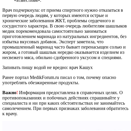
«Известиям».
Врач подчеркнула: от приема спиртного нужно отказаться в
первую очередь людям, у которых имеются острые и
хронические заболевания ЖКТ, проблемы сердечного и
сосудистого характера. В свою очередь любителям шашлыков
медик порекомендовала самостоятельно заниматься
приготовлением маринада из натуральных ингредиентов, без
избытка вкусовых добавок. Эксперт заметила, что
промышленный маринад часто бывает перенасыщен солью и
жиром, а готовый шашлык нередко оказывается изделием из
несвежего мяса, обильно сдобренного уксусом и специями.
Запивать пищу водой не вредно: врач Кашух
Ранее портал MedikForum.ru писал о том, почему опасно
употреблять обезжиренные продукты.
Важно
!
Информация предоставлена в справочных целях. О
противопоказаниях и побочных действиях спрашивайте у
специалиста и ни при каких обстоятельствах не занимайтесь
самолечением. При первых признаках заболевания обратитесь
к врачу.