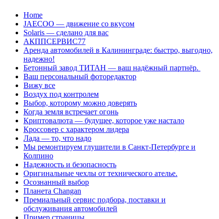
Перейти
Home
к
JAECOO — движение со вкусом
содержанию
Solaris — сделано для вас
АКППСЕРВИС77
Аренда автомобилей в Калининграде: быстро, выгодно,
надежно!
Бетонный завод ТИТАН — ваш надёжный партнёр.
Ваш персональный фоторедактор
Вижу все
Воздух под контролем
Выбор, которому можно доверять
Когда земля встречает огонь
Криптовалюта — будущее, которое уже настало
Кроссовер с характером лидера
Лада — то, что надо
Мы ремонтируем глушители в Санкт-Петербурге и
Колпино
Надежность и безопасность
Оригинальные чехлы от технического ателье.
Осознанный выбор
Планета Changan
Премиальный сервис подбора, поставки и
обслуживания автомобилей
Пример страницы