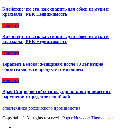
Клейстер: что это, как сварить для обоев из муки и
крахмала | РБК Недвижимость
Новости
Клейстер: что это, как сварить для обоев из муки и
крахмала | РБК Недвижимость
Новости
Терапевт Белова: женщинам после 40 лет нужно
обязательно есть продукты с кальцием
Новости
Врач Свиридова объяснила, при каких хронических
нарушениях вреден зеленый чай
спецтехника российского производства
Copyright © All rights reserved
|
Paper News
от
Themeansar
.