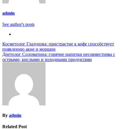
admin
See author's posts
Навигация
Косметолог Глазунова: пристрастие к кофе способствует
появлению акне и морщин
по
Диетолог Соломатина: горячие напитки несовместимы с
записям
острыми, кислыми и холодными продуктами
By
admin
Related Post