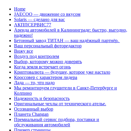
Перейти
Home
к
JAECOO — движение со вкусом
содержанию
Solaris — сделано для вас
АКППСЕРВИС77
Аренда автомобилей в Калининграде: быстро, выгодно,
надежно!
Бетонный завод ТИТАН — ваш надёжный партнёр.
Ваш персональный фоторедактор
Вижу все
Воздух под контролем
Выбор, которому можно доверять
Когда земля встречает огонь
Криптовалюта — будущее, которое уже настало
Кроссовер с характером лидера
Лада — то, что надо
Мы ремонтируем глушители в Санкт-Петербурге и
Колпино
Надежность и безопасность
Оригинальные чехлы от технического ателье.
Осознанный выбор
Планета Changan
Премиальный сервис подбора, поставки и
обслуживания автомобилей
Пример страницы