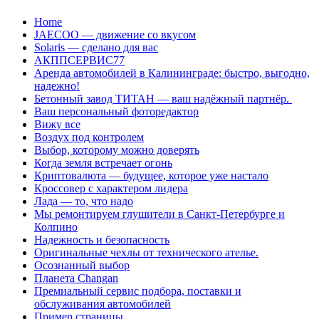
Перейти
Home
к
JAECOO — движение со вкусом
содержанию
Solaris — сделано для вас
АКППСЕРВИС77
Аренда автомобилей в Калининграде: быстро, выгодно,
надежно!
Бетонный завод ТИТАН — ваш надёжный партнёр.
Ваш персональный фоторедактор
Вижу все
Воздух под контролем
Выбор, которому можно доверять
Когда земля встречает огонь
Криптовалюта — будущее, которое уже настало
Кроссовер с характером лидера
Лада — то, что надо
Мы ремонтируем глушители в Санкт-Петербурге и
Колпино
Надежность и безопасность
Оригинальные чехлы от технического ателье.
Осознанный выбор
Планета Changan
Премиальный сервис подбора, поставки и
обслуживания автомобилей
Пример страницы