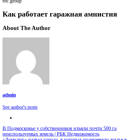
rbc.group
Как работает гаражная амнистия
About The Author
admin
See author's posts
Навигация
В Подмосковье у собственников изъяли почти 500 га
неиспользуемых земель | РБК Недвижимость
по
«Домклик» назвал города, в которых подешевело жилье в