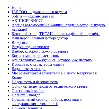
Перейти
Home
к
JAECOO — движение со вкусом
содержанию
Solaris — сделано для вас
АКППСЕРВИС77
Аренда автомобилей в Калининграде: быстро, выгодно,
надежно!
Бетонный завод ТИТАН — ваш надёжный партнёр.
Ваш персональный фоторедактор
Вижу все
Воздух под контролем
Выбор, которому можно доверять
Когда земля встречает огонь
Криптовалюта — будущее, которое уже настало
Кроссовер с характером лидера
Лада — то, что надо
Мы ремонтируем глушители в Санкт-Петербурге и
Колпино
Надежность и безопасность
Оригинальные чехлы от технического ателье.
Осознанный выбор
Планета Changan
Премиальный сервис подбора, поставки и
обслуживания автомобилей
Пример страницы