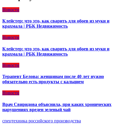
Новости
Клейстер: что это, как сварить для обоев из муки и
крахмала | РБК Недвижимость
Новости
Клейстер: что это, как сварить для обоев из муки и
крахмала | РБК Недвижимость
Новости
Терапевт Белова: женщинам после 40 лет нужно
обязательно есть продукты с кальцием
Новости
Врач Свиридова объяснила, при каких хронических
нарушениях вреден зеленый чай
спецтехника российского производства