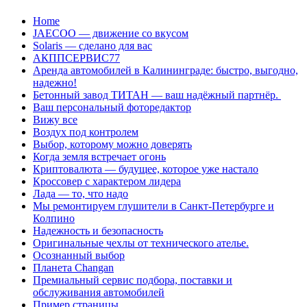
Перейти
Home
к
JAECOO — движение со вкусом
содержанию
Solaris — сделано для вас
АКППСЕРВИС77
Аренда автомобилей в Калининграде: быстро, выгодно,
надежно!
Бетонный завод ТИТАН — ваш надёжный партнёр.
Ваш персональный фоторедактор
Вижу все
Воздух под контролем
Выбор, которому можно доверять
Когда земля встречает огонь
Криптовалюта — будущее, которое уже настало
Кроссовер с характером лидера
Лада — то, что надо
Мы ремонтируем глушители в Санкт-Петербурге и
Колпино
Надежность и безопасность
Оригинальные чехлы от технического ателье.
Осознанный выбор
Планета Changan
Премиальный сервис подбора, поставки и
обслуживания автомобилей
Пример страницы