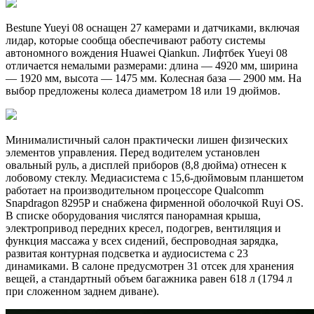
Bestune Yueyi 08 оснащен 27 камерами и датчиками, включая
лидар, которые сообща обеспечивают работу системы
автономного вождения Huawei Qiankun. Лифтбек Yueyi 08
отличается немалыми размерами: длина — 4920 мм, ширина
— 1920 мм, высота — 1475 мм. Колесная база — 2900 мм. На
выбор предложены колеса диаметром 18 или 19 дюймов.
Минималистичный салон практически лишен физических
элементов управления. Перед водителем установлен
овальный руль, а дисплей приборов (8,8 дюйма) отнесен к
лобовому стеклу. Медиасистема с 15,6-дюймовым планшетом
работает на производительном процессоре Qualcomm
Snapdragon 8295P и снабжена фирменной оболочкой Ruyi OS.
В списке оборудования числятся панорамная крыша,
электропривод передних кресел, подогрев, вентиляция и
функция массажа у всех сидений, беспроводная зарядка,
развитая контурная подсветка и аудиосистема с 23
динамиками. В салоне предусмотрен 31 отсек для хранения
вещей, а стандартный объем багажника равен 618 л (1794 л
при сложенном заднем диване).