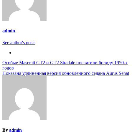
admin
See author's posts
Навигация
Особые Maserati GT2 и GT2 Stradale посвятили болиду 1950-х
годов
по
Показана удлиненная версия обновленного седана Aurus Senat
записям
By
admin