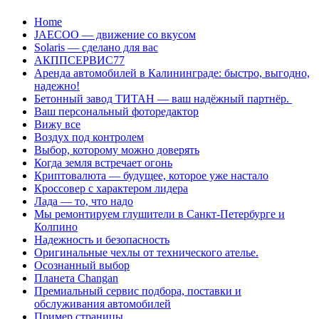
Перейти
Home
к
JAECOO — движение со вкусом
содержанию
Solaris — сделано для вас
АКППСЕРВИС77
Аренда автомобилей в Калининграде: быстро, выгодно,
надежно!
Бетонный завод ТИТАН — ваш надёжный партнёр.
Ваш персональный фоторедактор
Вижу все
Воздух под контролем
Выбор, которому можно доверять
Когда земля встречает огонь
Криптовалюта — будущее, которое уже настало
Кроссовер с характером лидера
Лада — то, что надо
Мы ремонтируем глушители в Санкт-Петербурге и
Колпино
Надежность и безопасность
Оригинальные чехлы от технического ателье.
Осознанный выбор
Планета Changan
Премиальный сервис подбора, поставки и
обслуживания автомобилей
Пример страницы