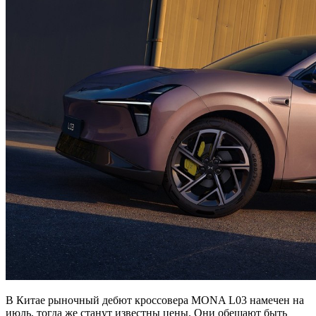
В Китае рыночный дебют кроссовера MONA L03 намечен на
июль, тогда же станут известны цены. Они обещают быть