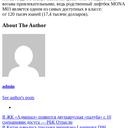
весьма привлекательными, ведь родственный лифтбек MONA
M03 является одним из самых доступных в классе:
от 120 тысяч юаней (17,4 тысячи долларов).
About The Author
admin
See author's posts
Навигация
В ЖК «Адмирал» появится двухъярусная «палуба» с 10
сценариями досуга — РБК Отрасли
по
В Китае начались продажи минивэна Leapmotor D99