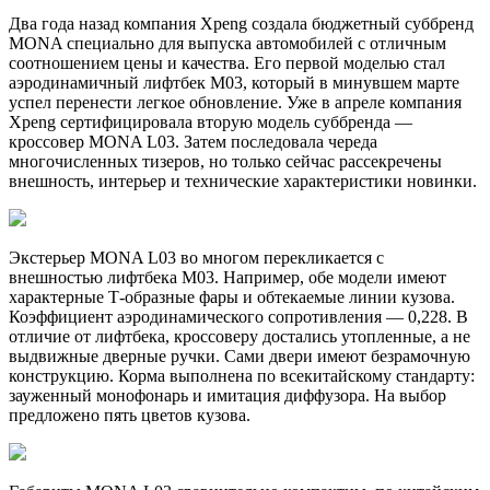
Два года назад компания Xpeng создала бюджетный суббренд
MONA специально для выпуска автомобилей с отличным
соотношением цены и качества. Его первой моделью стал
аэродинамичный лифтбек M03, который в минувшем марте
успел перенести легкое обновление. Уже в апреле компания
Xpeng сертифицировала вторую модель суббренда —
кроссовер MONA L03. Затем последовала череда
многочисленных тизеров, но только сейчас рассекречены
внешность, интерьер и технические характеристики новинки.
Экстерьер MONA L03 во многом перекликается с
внешностью лифтбека M03. Например, обе модели имеют
характерные Т-образные фары и обтекаемые линии кузова.
Коэффициент аэродинамического сопротивления — 0,228. В
отличие от лифтбека, кроссоверу достались утопленные, а не
выдвижные дверные ручки. Сами двери имеют безрамочную
конструкцию. Корма выполнена по всекитайскому стандарту:
зауженный монофонарь и имитация диффузора. На выбор
предложено пять цветов кузова.