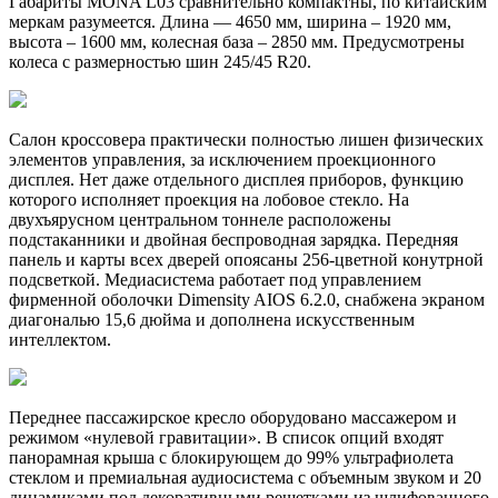
Габариты MONA L03 сравнительно компактны, по китайским
меркам разумеется. Длина — 4650 мм, ширина – 1920 мм,
высота – 1600 мм, колесная база – 2850 мм. Предусмотрены
колеса с размерностью шин 245/45 R20.
Салон кроссовера практически полностью лишен физических
элементов управления, за исключением проекционного
дисплея. Нет даже отдельного дисплея приборов, функцию
которого исполняет проекция на лобовое стекло. На
двухъярусном центральном тоннеле расположены
подстаканники и двойная беспроводная зарядка. Передняя
панель и карты всех дверей опоясаны 256-цветной конутрной
подсветкой. Медиасистема работает под управлением
фирменной оболочки Dimensity AIOS 6.2.0, снабжена экраном
диагональю 15,6 дюйма и дополнена искусственным
интеллектом.
Переднее пассажирское кресло оборудовано массажером и
режимом «нулевой гравитации». В список опций входят
панорамная крыша с блокирующем до 99% ультрафиолета
стеклом и премиальная аудиосистема с объемным звуком и 20
динамиками под декоративными решетками из шлифованного