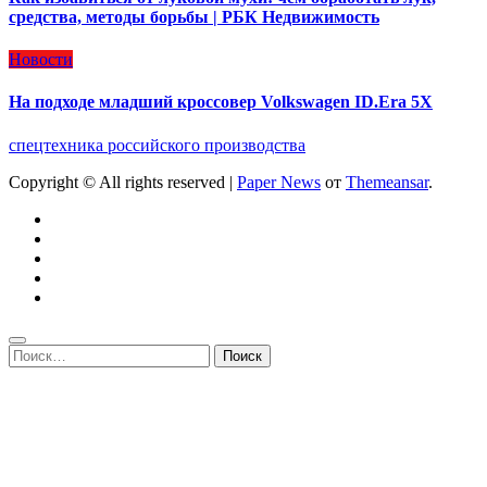
средства, методы борьбы | РБК Недвижимость
Новости
На подходе младший кроссовер Volkswagen ID.Era 5X
спецтехника российского производства
Copyright © All rights reserved
|
Paper News
от
Themeansar
.
Найти: