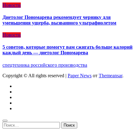
Новости
Диетолог Пономарева рекомендует чернику для
уменьшения ущерба, вызванного ультрафиолетом
Новости
5 советов, которые помогут вам сжигать больше калорий
каждый день — диетолог Пономарева
спецтехника российского производства
Copyright © All rights reserved
|
Paper News
от
Themeansar
.
Найти: