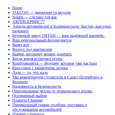
Перейти
Home
к
JAECOO — движение со вкусом
содержанию
Solaris — сделано для вас
АКППСЕРВИС77
Аренда автомобилей в Калининграде: быстро, выгодно,
надежно!
Бетонный завод ТИТАН — ваш надёжный партнёр.
Ваш персональный фоторедактор
Вижу все
Воздух под контролем
Выбор, которому можно доверять
Когда земля встречает огонь
Криптовалюта — будущее, которое уже настало
Кроссовер с характером лидера
Лада — то, что надо
Мы ремонтируем глушители в Санкт-Петербурге и
Колпино
Надежность и безопасность
Оригинальные чехлы от технического ателье.
Осознанный выбор
Планета Changan
Премиальный сервис подбора, поставки и
обслуживания автомобилей
Пример страницы