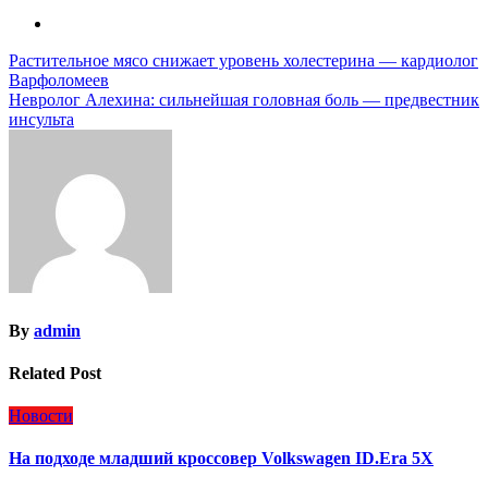
Навигация
Растительное мясо снижает уровень холестерина — кардиолог
Варфоломеев
по
Невролог Алехина: сильнейшая головная боль — предвестник
записям
инсульта
By
admin
Related Post
Новости
На подходе младший кроссовер Volkswagen ID.Era 5X