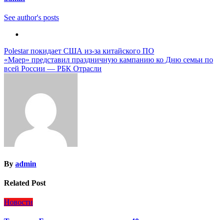
See author's posts
Навигация
Polestar покидает США из-за китайского ПО
«Маер» представил праздничную кампанию ко Дню семьи по
по
всей России — РБК Отрасли
записям
By
admin
Related Post
Новости