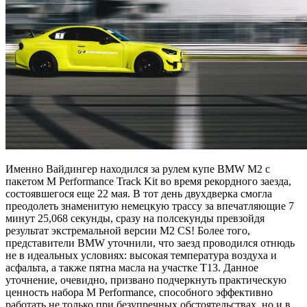
Именно Вайдингер находился за рулем купе BMW M2 с
пакетом M Performance Track Kit во время рекордного заезда,
состоявшегося еще 22 мая. В тот день двухдверка смогла
преодолеть знаменитую немецкую трассу за впечатляющие 7
минут 25,068 секунды, сразу на полсекунды превзойдя
результат экстремальной версии M2 CS! Более того,
представители BMW уточнили, что заезд проводился отнюдь
не в идеальных условиях: высокая температура воздуха и
асфальта, а также пятна масла на участке T13. Данное
уточнение, очевидно, призвано подчеркнуть практическую
ценность набора M Performance, способного эффективно
работать не только при безупречных обстоятельствах, но и в