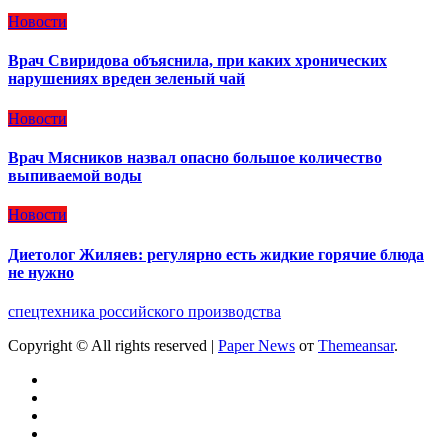
Новости
Врач Свиридова объяснила, при каких хронических
нарушениях вреден зеленый чай
Новости
Врач Мясников назвал опасно большое количество
выпиваемой воды
Новости
Диетолог Жиляев: регулярно есть жидкие горячие блюда
не нужно
спецтехника российского производства
Copyright © All rights reserved
|
Paper News
от
Themeansar
.