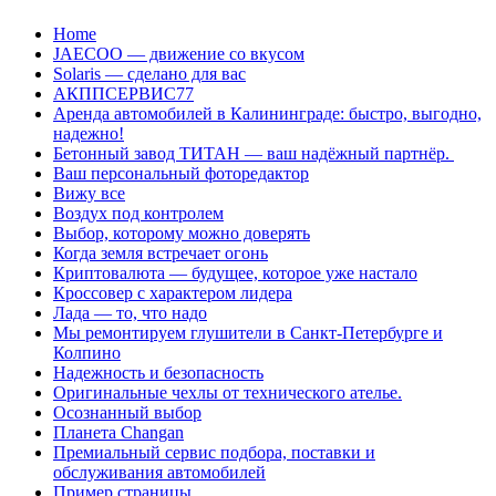
Перейти
Home
к
JAECOO — движение со вкусом
содержанию
Solaris — сделано для вас
АКППСЕРВИС77
Аренда автомобилей в Калининграде: быстро, выгодно,
надежно!
Бетонный завод ТИТАН — ваш надёжный партнёр.
Ваш персональный фоторедактор
Вижу все
Воздух под контролем
Выбор, которому можно доверять
Когда земля встречает огонь
Криптовалюта — будущее, которое уже настало
Кроссовер с характером лидера
Лада — то, что надо
Мы ремонтируем глушители в Санкт-Петербурге и
Колпино
Надежность и безопасность
Оригинальные чехлы от технического ателье.
Осознанный выбор
Планета Changan
Премиальный сервис подбора, поставки и
обслуживания автомобилей
Пример страницы