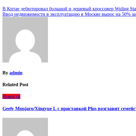
Навигация
В Китае дебютировал большой и дешевый кроссовер Wuling Star
Ввод недвижимости в эксплуатацию в Москве вырос на 50% за
по
записям
By
admin
Related Post
Новости
Geely Monjaro/Xingyue L с приставкой Plus возглавит семей