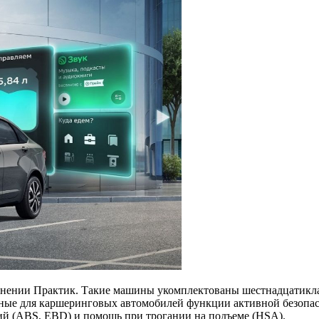
олнении Практик. Такие машины укомплектованы шестнадцатикла
ные для каршеринговых автомобилей функции активной безопасн
ий (ABS, EBD) и помощь при трогании на подъеме (HSA).