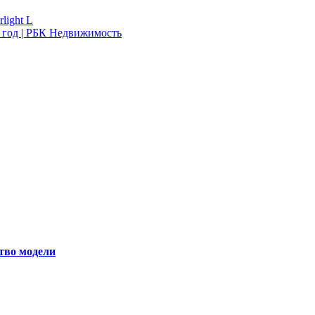
light L
 год | РБК Недвижимость
ство модели