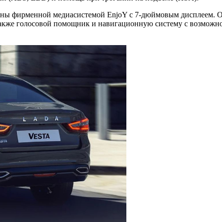
ены фирменной медиасистемой EnjoY с 7-дюймовым дисплеем. Он
также голосовой помощник и навигационную систему с возможно