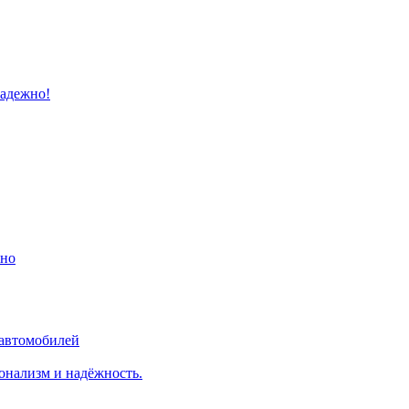
надежно!
ино
 автомобилей
онализм и надёжность.