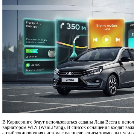
В Каршеринге будут использоваться седаны Лада Веста в исп
вариатором WLY (WanLiYang). В список оснащения входят важ
антиблокировочная система с распределением тормозных усил