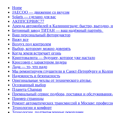
Перейти
Home
к
JAECOO — движение со вкусом
содержанию
Solaris — сделано для вас
АКППСЕРВИС77
Аренда автомобилей в Калининграде: быстро, выгодно, 
Бетонный завод ТИТАН — ваш надёжный партнёр.
Ваш персональный фоторедактор
Вижу все
Воздух под контролем
Выбор, которому можно доверять
Когда земля встречает огонь
Криптовалюта — будущее, которое уже настало
Кроссовер с характером лидера
Лада — то, что надо
Мы ремонтируем глушители в Санкт-Петербурге и Колп
Надежность и безопасность
Оригинальные чехлы от технического ателье.
Осознанный выбор
Планета Changan
Премиальный сервис подбора, поставки и обслуживания
Пример страницы
Ремонт автоматических трансмиссий в Москве: професси
Технологии и комфорт
Технологии, подтвержденные рекордами