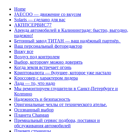
Перейти
Home
к
JAECOO — движение со вкусом
содержанию
Solaris — сделано для вас
АКППСЕРВИС77
Аренда автомобилей в Калининграде: быстро, выгодно,
надежно!
Бетонный завод ТИТАН — ваш надёжный партнёр.
Ваш персональный фоторедактор
Вижу все
Воздух под контролем
Выбор, которому можно доверять
Когда земля встречает огонь
Криптовалюта — будущее, которое уже настало
Кроссовер с характером лидера
Лада — то, что надо
Мы ремонтируем глушители в Санкт-Петербурге и
Колпино
Надежность и безопасность
Оригинальные чехлы от технического ателье.
Осознанный выбор
Планета Changan
Премиальный сервис подбора, поставки и
обслуживания автомобилей
Пример страницы