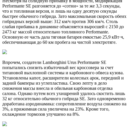
Несмотря на солидную прибавку в мощности, модификация
Performante SE разгоняется до «сотни» за те же 3,3 секунды,
что и топливная версия, и лишь на одну десятую секунды
быстрее обычного гибрида. Зато максимальная скорость обеих
гибридных версий выше: 312 км/ч против 306 км/ч. Столь
слабая прибавка в динамике объясняется выросшей с 2150 до
2473 кг массой относительно топливного Performante.
Основную ее часть дала тяговая батарея емкостью 25,9 кВт·ч,
обеспечивающая до 60 км пробега на чистой электротяге.
Впрочем, создатели Lamborghini Urus Performante SE
попытались снизить избыточный вес кроссовера за счет
титановой выхлопной системы и карбонового обвеса кузова.
Установлены капот, расширители колесных арок, передний и
задний бамперы из углепластика. Свою лепту в дело
снижения массы внесла и обильная карбоновая отделка
салона. Однако путем всех ухищрений удалось скостить лишь
32 кг относительно обычного гибрида SE. Зато одновременно
доработана аэродинамика: сопротивление воздуха снижено на
3%, а прижимная сила увеличена на 23%. Кроме того,
охлаждение тормозов улучшено на 8%.