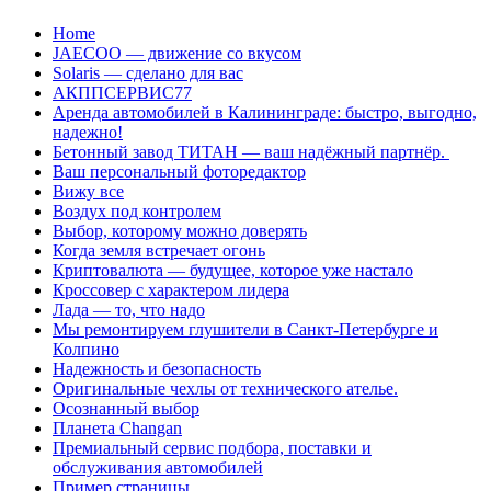
Перейти
Home
к
JAECOO — движение со вкусом
содержанию
Solaris — сделано для вас
АКППСЕРВИС77
Аренда автомобилей в Калининграде: быстро, выгодно,
надежно!
Бетонный завод ТИТАН — ваш надёжный партнёр.
Ваш персональный фоторедактор
Вижу все
Воздух под контролем
Выбор, которому можно доверять
Когда земля встречает огонь
Криптовалюта — будущее, которое уже настало
Кроссовер с характером лидера
Лада — то, что надо
Мы ремонтируем глушители в Санкт-Петербурге и
Колпино
Надежность и безопасность
Оригинальные чехлы от технического ателье.
Осознанный выбор
Планета Changan
Премиальный сервис подбора, поставки и
обслуживания автомобилей
Пример страницы