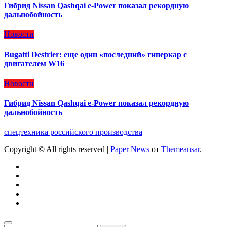
Гибрид Nissan Qashqai e-Power показал рекордную
дальнобойность
Новости
Bugatti Destrier: еще один «последний» гиперкар с
двигателем W16
Новости
Гибрид Nissan Qashqai e-Power показал рекордную
дальнобойность
спецтехника российского производства
Copyright © All rights reserved
|
Paper News
от
Themeansar
.