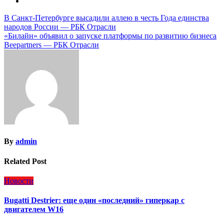
Навигация
В Санкт-Петербурге высадили аллею в честь Года единства
народов России — РБК Отрасли
по
«Билайн» объявил о запуске платформы по развитию бизнеса
записям
Beepartners — РБК Отрасли
By
admin
Related Post
Новости
Bugatti Destrier: еще один «последний» гиперкар с
двигателем W16