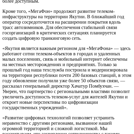
более доступным.
Кроме того, «МегаФон» продолжит развитие телеком-
инфраструктуры на территории Якутии. В ближайший год
оператор сосредоточится на расширении покрытия вдоль
трасс автозимников. Для обеспечения стабильной связи
госорганизаций в критических ситуациях планируется
создать цифровую транкинговую сеть.
«Якутия является важным регионом для «МегаФона» — здесь
работают сотни телеком‑объектов в городах и удаленных
малых поселениях, связь и мобильный интернет обеспечены
на местных месторождениях и предприятиях. Только за
прошлый год наша техслужба построила и модернизировала
на территории республики почти 200 базовых станций, в этом
году обновление получили уже более 50 объектов связи, —
рассказал генеральный директор Хачатур Помбухчан. —
Уверен, что партнерство с региональными властями позволит
увеличить доступность телеком‑услуг для жителей Якутии и
откроет новые перспективы по цифровизации
государственных учреждений».
«Развитие цифровых технологий позволяет устранить
неравенство с другими регионами, вызванное нашей
огромной территорией и сложной логистикой. Мы
рассчитываем, что закрепление сотрудничества с такими