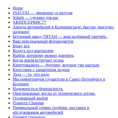
Перейти
Home
к
JAECOO — движение со вкусом
содержанию
Solaris — сделано для вас
АКППСЕРВИС77
Аренда автомобилей в Калининграде: быстро, выгодно,
надежно!
Бетонный завод ТИТАН — ваш надёжный партнёр.
Ваш персональный фоторедактор
Вижу все
Воздух под контролем
Выбор, которому можно доверять
Когда земля встречает огонь
Криптовалюта — будущее, которое уже настало
Кроссовер с характером лидера
Лада — то, что надо
Мы ремонтируем глушители в Санкт-Петербурге и
Колпино
Надежность и безопасность
Оригинальные чехлы от технического ателье.
Осознанный выбор
Планета Changan
Премиальный сервис подбора, поставки и
обслуживания автомобилей
Пример страницы