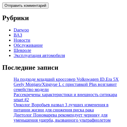
Рубрики
Daewoo
ВАЗ
Новости
Обслуживание
Шевроле
Эксплуатация автомобиля
Последние записи
На подходе младший кроссовер Volkswagen ID.Era 5X
Geely Monjaro/Xingyue L с приставкой Plus возглавит
семейство модели
Рассекречены характеристики и внешность ситикара
smart #2
Онколог Воробьев назвал 3 лучших изменения в
питании жизни для снижения риска рака
Диетолог Пономарева рекомендует чернику для
уменьшения ущерба, вызванного ультрафиолетом