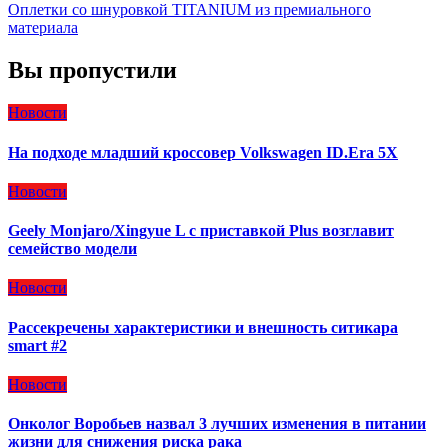
Оплетки со шнуровкой TITANIUM из премиального
материала
Вы пропустили
Новости
На подходе младший кроссовер Volkswagen ID.Era 5X
Новости
Geely Monjaro/Xingyue L с приставкой Plus возглавит
семейство модели
Новости
Рассекречены характеристики и внешность ситикара
smart #2
Новости
Онколог Воробьев назвал 3 лучших изменения в питании
жизни для снижения риска рака