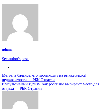
admin
See author's posts
Навигация
Метры в балансе: что происходит на рынке жилой
недвижимости — РБК Отрасли
по
Импульсивный туризм: как россияне выбирают место для
записям
отдыха — РБК Отрасли