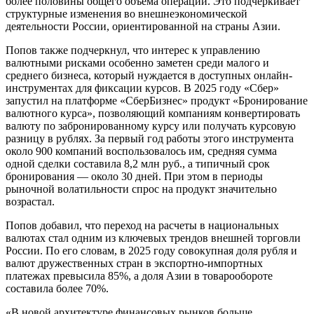
более половины общего объема операций. Это подчеркивает
структурные изменения во внешнеэкономической
деятельности России, ориентированной на страны Азии.
Попов также подчеркнул, что интерес к управлению
валютными рисками особенно заметен среди малого и
среднего бизнеса, который нуждается в доступных онлайн-
инструментах для фиксации курсов. В 2025 году «Сбер»
запустил на платформе «СберБизнес» продукт «Бронирование
валютного курса», позволяющий компаниям конвертировать
валюту по забронированному курсу или получать курсовую
разницу в рублях. За первый год работы этого инструмента
около 900 компаний воспользовалось им, средняя сумма
одной сделки составила 8,2 млн руб., а типичный срок
бронирования — около 30 дней. При этом в периоды
рыночной волатильности спрос на продукт значительно
возрастал.
Попов добавил, что переход на расчеты в национальных
валютах стал одним из ключевых трендов внешней торговли
России. По его словам, в 2025 году совокупная доля рубля и
валют дружественных стран в экспортно-импортных
платежах превысила 85%, а доля Азии в товарообороте
составила более 70%.
«В новой архитектуре финансовых рынков больше