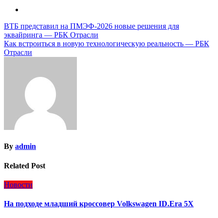
Навигация
ВТБ представил на ПМЭФ-2026 новые решения для
эквайринга — РБК Отрасли
по
Как встроиться в новую технологическую реальность — РБК
записям
Отрасли
By
admin
Related Post
Новости
На подходе младший кроссовер Volkswagen ID.Era 5X