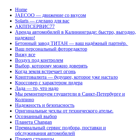
Перейти
Home
к
JAECOO — движение со вкусом
содержанию
Solaris — сделано для вас
АКППСЕРВИС77
Аренда автомобилей в Калининграде: быстро, выгодно,
надежно!
Бетонный завод ТИТАН — ваш надёжный партнёр.
Ваш персональный фоторедактор
Вижу все
Воздух под контролем
Выбор, которому можно доверять
Когда земля встречает огонь
Криптовалюта — будущее, которое уже настало
Кроссовер с характером лидера
Лада — то, что надо
Мы ремонтируем глушители в Санкт-Петербурге и
Колпино
Надежность и безопасность
Оригинальные чехлы от технического ателье.
Осознанный выбор
Планета Changan
Премиальный сервис подбора, поставки и
обслуживания автомобилей
Пример страницы