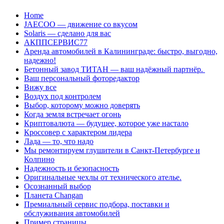
Перейти
Home
к
JAECOO — движение со вкусом
содержанию
Solaris — сделано для вас
АКППСЕРВИС77
Аренда автомобилей в Калининграде: быстро, выгодно,
надежно!
Бетонный завод ТИТАН — ваш надёжный партнёр.
Ваш персональный фоторедактор
Вижу все
Воздух под контролем
Выбор, которому можно доверять
Когда земля встречает огонь
Криптовалюта — будущее, которое уже настало
Кроссовер с характером лидера
Лада — то, что надо
Мы ремонтируем глушители в Санкт-Петербурге и
Колпино
Надежность и безопасность
Оригинальные чехлы от технического ателье.
Осознанный выбор
Планета Changan
Премиальный сервис подбора, поставки и
обслуживания автомобилей
Пример страницы