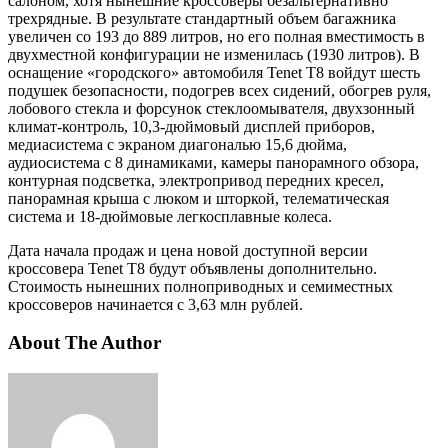
салоном, хотя нынешние кроссоверы безальтернативно
трехрядные. В результате стандартный объем багажника
увеличен со 193 до 889 литров, но его полная вместимость в
двухместной конфигурации не изменилась (1930 литров). В
оснащение «городского» автомобиля Tenet T8 войдут шесть
подушек безопасности, подогрев всех сидений, обогрев руля,
лобового стекла и форсунок стеклоомывателя, двухзонный
климат-контроль, 10,3-дюймовый дисплей приборов,
медиасистема с экраном диагональю 15,6 дюйма,
аудиосистема с 8 динамиками, камеры панорамного обзора,
контурная подсветка, электропривод передних кресел,
панорамная крыша с люком и шторкой, телематическая
система и 18-дюймовые легкосплавные колеса.
Дата начала продаж и цена новой доступной версии
кроссовера Tenet T8 будут объявлены дополнительно.
Стоимость нынешних полноприводных и семиместных
кроссоверов начинается с 3,63 млн рублей.
About The Author