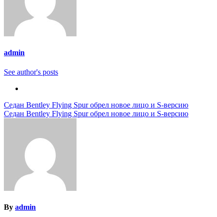
admin
See author's posts
Навигация
Седан Bentley Flying Spur обрел новое лицо и S-версию
Седан Bentley Flying Spur обрел новое лицо и S-версию
по
записям
By
admin