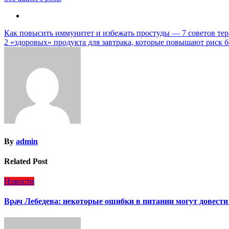
Навигация
Как повысить иммунитет и избежать простуды — 7 советов те
2 «здоровых» продукта для завтрака, которые повышают риск б
по
записям
By
admin
Related Post
Новости
Врач Лебедева: некоторые ошибки в питании могут довести