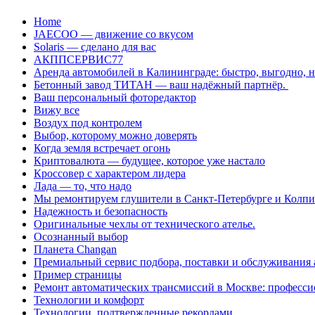
Перейти
Home
к
JAECOO — движение со вкусом
содержанию
Solaris — сделано для вас
АКППСЕРВИС77
Аренда автомобилей в Калининграде: быстро, выгодно, 
Бетонный завод ТИТАН — ваш надёжный партнёр.
Ваш персональный фоторедактор
Вижу все
Воздух под контролем
Выбор, которому можно доверять
Когда земля встречает огонь
Криптовалюта — будущее, которое уже настало
Кроссовер с характером лидера
Лада — то, что надо
Мы ремонтируем глушители в Санкт-Петербурге и Колп
Надежность и безопасность
Оригинальные чехлы от технического ателье.
Осознанный выбор
Планета Changan
Премиальный сервис подбора, поставки и обслуживания
Пример страницы
Ремонт автоматических трансмиссий в Москве: професси
Технологии и комфорт
Технологии, подтвержденные рекордами