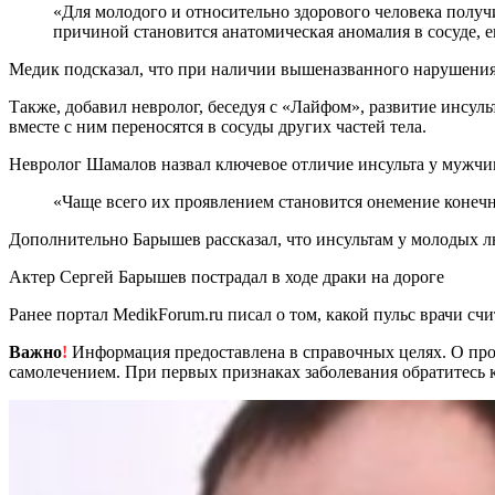
«Для молодого и относительно здорового человека получить пережатый сосуд довольно затруднительно и для этого должны быть определенные предпосылки: чаще всего такой
причиной становится анатомическая аномалия в сосуде, 
Медик подсказал, что при наличии вышеназванного нарушения
Также, добавил невролог, беседуя с «Лайфом», развитие инсуль
вместе с ним переносятся в сосуды других частей тела.
Невролог Шамалов назвал ключевое отличие инсульта у мужч
«Чаще всего их проявлением становится онемение конеч
Дополнительно Барышев рассказал, что инсультам у молодых 
Актер Сергей Барышев пострадал в ходе драки на дороге
Ранее портал MedikForum.ru писал о том, какой пульс врачи сч
Важно
!
Информация предоставлена в справочных целях. О прот
самолечением. При первых признаках заболевания обратитесь к