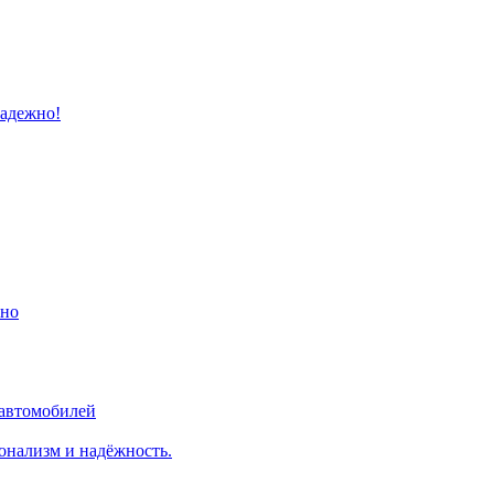
надежно!
ино
 автомобилей
онализм и надёжность.