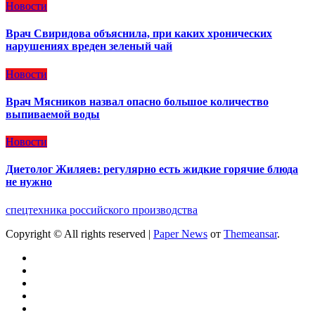
Новости
Врач Свиридова объяснила, при каких хронических
нарушениях вреден зеленый чай
Новости
Врач Мясников назвал опасно большое количество
выпиваемой воды
Новости
Диетолог Жиляев: регулярно есть жидкие горячие блюда
не нужно
спецтехника российского производства
Copyright © All rights reserved
|
Paper News
от
Themeansar
.