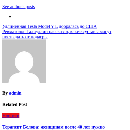
See author's posts
Навигация
Удлиненная Tesla Model Y L добралась до США
Ревматолог Галиуллин рассказал, какие суставы могут
по
пострадать от подагры
записям
By
admin
Related Post
Новости
Терапевт Белова: женщинам после 40 лет нужно