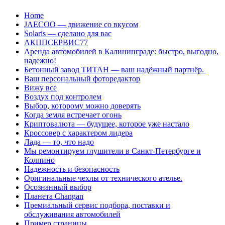
Перейти
Home
к
JAECOO — движение со вкусом
содержанию
Solaris — сделано для вас
АКППСЕРВИС77
Аренда автомобилей в Калининграде: быстро, выгодно,
надежно!
Бетонный завод ТИТАН — ваш надёжный партнёр.
Ваш персональный фоторедактор
Вижу все
Воздух под контролем
Выбор, которому можно доверять
Когда земля встречает огонь
Криптовалюта — будущее, которое уже настало
Кроссовер с характером лидера
Лада — то, что надо
Мы ремонтируем глушители в Санкт-Петербурге и
Колпино
Надежность и безопасность
Оригинальные чехлы от технического ателье.
Осознанный выбор
Планета Changan
Премиальный сервис подбора, поставки и
обслуживания автомобилей
Пример страницы