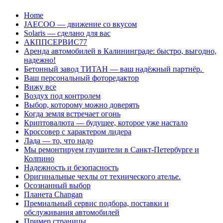
Перейти
Home
к
JAECOO — движение со вкусом
содержанию
Solaris — сделано для вас
АКППСЕРВИС77
Аренда автомобилей в Калининграде: быстро, выгодно,
надежно!
Бетонный завод ТИТАН — ваш надёжный партнёр.
Ваш персональный фоторедактор
Вижу все
Воздух под контролем
Выбор, которому можно доверять
Когда земля встречает огонь
Криптовалюта — будущее, которое уже настало
Кроссовер с характером лидера
Лада — то, что надо
Мы ремонтируем глушители в Санкт-Петербурге и
Колпино
Надежность и безопасность
Оригинальные чехлы от технического ателье.
Осознанный выбор
Планета Changan
Премиальный сервис подбора, поставки и
обслуживания автомобилей
Пример страницы