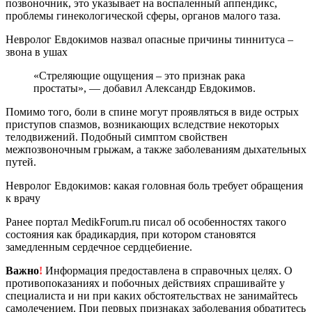
позвоночник, это указывает на воспаленный аппендикс,
проблемы гинекологической сферы, органов малого таза.
Невролог Евдокимов назвал опасные причины тиннитуса –
звона в ушах
«Стреляющие ощущения – это признак рака
простаты», — добавил Александр Евдокимов.
Помимо того, боли в спине могут проявляться в виде острых
приступов спазмов, возникающих вследствие некоторых
телодвижений. Подобный симптом свойствен
межпозвоночным грыжам, а также заболеваниям дыхательных
путей.
Невролог Евдокимов: какая головная боль требует обращения
к врачу
Ранее портал MedikForum.ru писал об особенностях такого
состояния как брадикардия, при котором становятся
замедленным сердечное сердцебиение.
Важно
!
Информация предоставлена в справочных целях. О
противопоказаниях и побочных действиях спрашивайте у
специалиста и ни при каких обстоятельствах не занимайтесь
самолечением. При первых признаках заболевания обратитесь