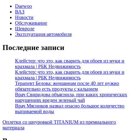
Daewoo
ВАЗ
Новости
Обслуживание
Шевроле
Эксплуатация автомобиля
Последние записи
Клейстер: что это, как сварить для обоев из муки и
крахмала | РБК Недвижимость
Клейстер: что это, как сварить для обоев из муки и
крахмала | РБК Недвижимость
Терапевт Белова: женщинам после 40 лет нужно
обязательно есть продукты с кальцием
Врач Свиридова объяснила, при каких хронических
нарушениях вреден зеленый чай
Врач Мясников назвал опасно большое количество
выпиваемой воды
Оплетки со шнуровкой TITANIUM из премиального
материала