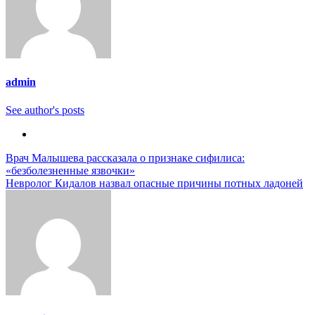
admin
See author's posts
Навигация
Врач Малышева рассказала о признаке сифилиса:
«безболезненные язвочки»
по
Невролог Кидалов назвал опасные причины потных ладоней
записям