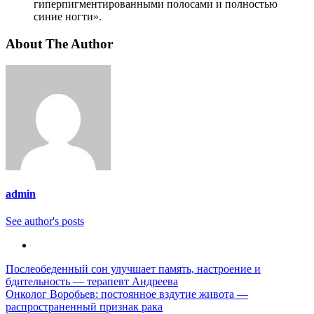
гиперпигментированными полосами и полностью
синие ногти».
About The Author
admin
See author's posts
Навигация
Послеобеденный сон улучшает память, настроение и
бдительность — терапевт Андреева
по
Онколог Воробьев: постоянное вздутие живота —
записям
распространенный признак рака