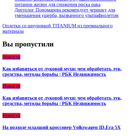
питании жизни для снижения риска рака
Диетолог Пономарева рекомендует чернику для
уменьшения ущерба, вызванного ультрафиолетом
Оплетки со шнуровкой TITANIUM из премиального
материала
Вы пропустили
Новости
Как избавиться от луковой мухи: чем обработать лук,
средства, методы борьбы | РБК Недвижимость
Новости
Как избавиться от луковой мухи: чем обработать лук,
средства, методы борьбы | РБК Недвижимость
Новости
На подходе младший кроссовер Volkswagen ID.Era 5X