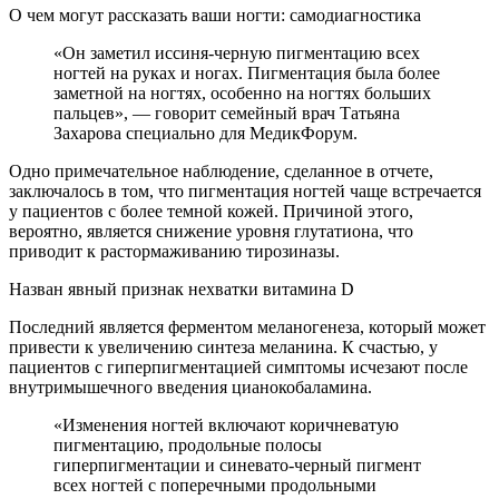
О чем могут рассказать ваши ногти: самодиагностика
«Он заметил иссиня-черную пигментацию всех
ногтей на руках и ногах. Пигментация была более
заметной на ногтях, особенно на ногтях больших
пальцев», — говорит семейный врач Татьяна
Захарова специально для МедикФорум.
Одно примечательное наблюдение, сделанное в отчете,
заключалось в том, что пигментация ногтей чаще встречается
у пациентов с более темной кожей. Причиной этого,
вероятно, является снижение уровня глутатиона, что
приводит к растормаживанию тирозиназы.
Назван явный признак нехватки витамина D
Последний является ферментом меланогенеза, который может
привести к увеличению синтеза меланина. К счастью, у
пациентов с гиперпигментацией симптомы исчезают после
внутримышечного введения цианокобаламина.
«Изменения ногтей включают коричневатую
пигментацию, продольные полосы
гиперпигментации и синевато-черный пигмент
всех ногтей с поперечными продольными