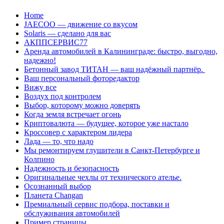
Перейти
Home
к
JAECOO — движение со вкусом
содержанию
Solaris — сделано для вас
АКППСЕРВИС77
Аренда автомобилей в Калининграде: быстро, выгодно,
надежно!
Бетонный завод ТИТАН — ваш надёжный партнёр.
Ваш персональный фоторедактор
Вижу все
Воздух под контролем
Выбор, которому можно доверять
Когда земля встречает огонь
Криптовалюта — будущее, которое уже настало
Кроссовер с характером лидера
Лада — то, что надо
Мы ремонтируем глушители в Санкт-Петербурге и
Колпино
Надежность и безопасность
Оригинальные чехлы от технического ателье.
Осознанный выбор
Планета Changan
Премиальный сервис подбора, поставки и
обслуживания автомобилей
Пример страницы