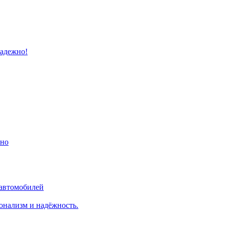
надежно!
ино
 автомобилей
онализм и надёжность.