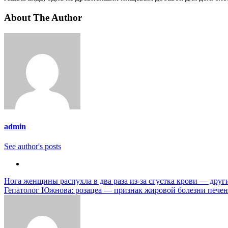
About The Author
admin
See author's posts
Навигация
Нога женщины распухла в два раза из-за сгустка крови — друг
Гепатолог Южнова: розацеа — признак жировой болезни печен
по
записям