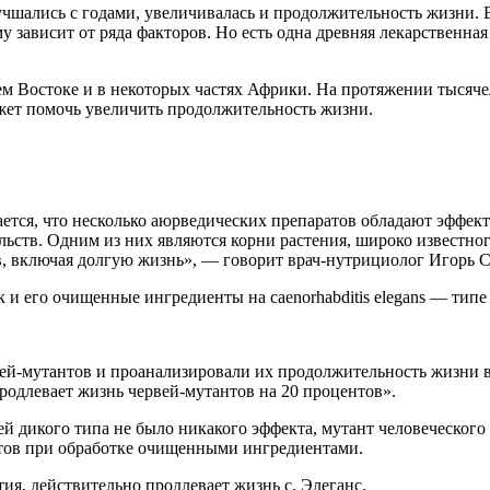
чшались с годами, увеличивалась и продолжительность жизни. В
 зависит от ряда факторов. Но есть одна древняя лекарственная
Востоке и в некоторых частях Африки. На протяжении тысячеле
ожет помочь увеличить продолжительность жизни.
ств. Одним из них являются корни растения, широко известного к
в, включая долгую жизнь», — говорит врач-нутрициолог Игорь 
к и его очищенные ингредиенты на caenorhabditis elegans — типе
родлевает жизнь червей-мутантов на 20 процентов».
ей дикого типа не было никакого эффекта, мутант человеческог
тов при обработке очищенными ингредиентами.
я, действительно продлевает жизнь c. Элеганс.