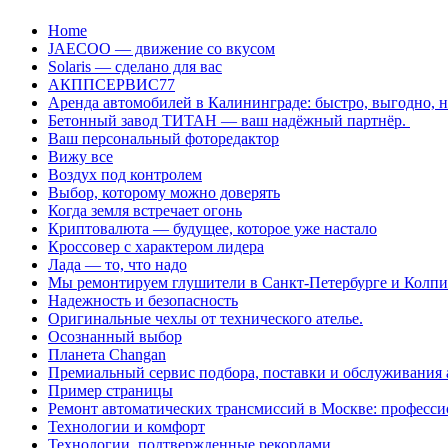
Перейти
Home
к
JAECOO — движение со вкусом
содержанию
Solaris — сделано для вас
АКППСЕРВИС77
Аренда автомобилей в Калининграде: быстро, выгодно, 
Бетонный завод ТИТАН — ваш надёжный партнёр.
Ваш персональный фоторедактор
Вижу все
Воздух под контролем
Выбор, которому можно доверять
Когда земля встречает огонь
Криптовалюта — будущее, которое уже настало
Кроссовер с характером лидера
Лада — то, что надо
Мы ремонтируем глушители в Санкт-Петербурге и Колп
Надежность и безопасность
Оригинальные чехлы от технического ателье.
Осознанный выбор
Планета Changan
Премиальный сервис подбора, поставки и обслуживания
Пример страницы
Ремонт автоматических трансмиссий в Москве: професси
Технологии и комфорт
Технологии, подтвержденные рекордами