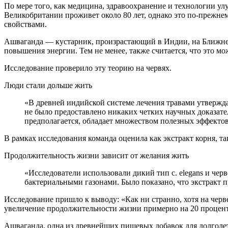
По мере того, как медицина, здравоохранение и
технологии улу
Великобритании проживет около 80 лет, однако это по-прежнему
свойствами.
Ашваганда — кустарник, произрастающий в Индии, на Ближнем 
повышения энергии. Тем не менее, также считается, что это м
Исследование проверило эту теорию на червях.
Люди стали дольше жить
«В древней индийской системе лечения травами утверждается, что несколько аюрведических препаратов обладают эффектом увеличения продолжительности жизни. Но до сих пор
не было предоставлено никаких четких научных доказатель
предполагается, обладает множеством полезных эффекто
В рамках исследования команда оценила как экстракт корня, та
Продолжительность жизни зависит от желания жить
«Исследователи использовали дикий тип c. elegans и червей-мутантов и проанализировали их продолжительность жизни в экстракте ашваганды, нанесенном на чашки с
бактериальными газонами. Было показано, что экстракт п
Исследование пришло к выводу: «Как ни странно, хотя на черв
увеличение продолжительности жизни примерно на 20 процен
Ашваганда, одна из древнейших пищевых добавок для долголети