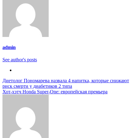
admin
See author's posts
Навигация
Диетолог Пономарева назвала 4 напитка, которые снижают
риск смерти у диабетиков 2 типа
по
Хот-хэтч Honda Super-One: европейская премьера
записям