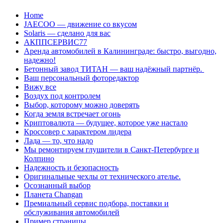
Перейти
Home
к
JAECOO — движение со вкусом
содержанию
Solaris — сделано для вас
АКППСЕРВИС77
Аренда автомобилей в Калининграде: быстро, выгодно,
надежно!
Бетонный завод ТИТАН — ваш надёжный партнёр.
Ваш персональный фоторедактор
Вижу все
Воздух под контролем
Выбор, которому можно доверять
Когда земля встречает огонь
Криптовалюта — будущее, которое уже настало
Кроссовер с характером лидера
Лада — то, что надо
Мы ремонтируем глушители в Санкт-Петербурге и
Колпино
Надежность и безопасность
Оригинальные чехлы от технического ателье.
Осознанный выбор
Планета Changan
Премиальный сервис подбора, поставки и
обслуживания автомобилей
Пример страницы