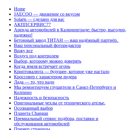
Перейти
Home
к
JAECOO — движение со вкусом
содержанию
Solaris — сделано для вас
АКППСЕРВИС77
Аренда автомобилей в Калининграде: быстро, выгодно,
надежно!
Бетонный завод ТИТАН — ваш надёжный партнёр.
Ваш персональный фоторедактор
Вижу все
Воздух под контролем
Выбор, которому можно доверять
Когда земля встречает огонь
Криптовалюта — будущее, которое уже настало
Кроссовер с характером лидера
Лада — то, что надо
Мы ремонтируем глушители в Санкт-Петербурге и
Колпино
Надежность и безопасность
Оригинальные чехлы от технического ателье.
Осознанный выбор
Планета Changan
Премиальный сервис подбора, поставки и
обслуживания автомобилей
Пример страницы