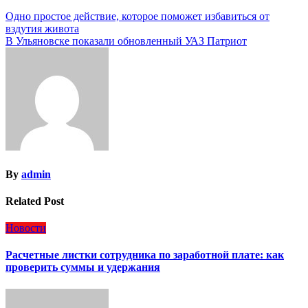
Навигация
Одно простое действие, которое поможет избавиться от
вздутия живота
по
В Ульяновске показали обновленный УАЗ Патриот
записям
By
admin
Related Post
Новости
Расчетные листки сотрудника по заработной плате: как
проверить суммы и удержания