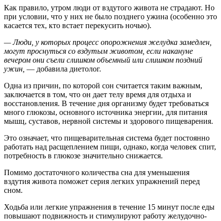
Как правило, утром люди от вздутого живота не страдают. Но
при условии, что у них не было позднего ужина (особенно это
касается тех, кто встает перекусить ночью).
— Люди, у которых процесс опорожнения желудка замедлен,
могут проснуться со вздутым животом, если накануне
вечером они съели слишком объемный или слишком поздний
ужин,
— добавила диетолог.
Одна из причин, по которой сон считается таким важным,
заключается в том, что он дает телу время для отдыха и
восстановления. В течение дня организму будет требоваться
много глюкозы, основного источника энергии, для питания
мышц, суставов, нервной системы и здорового пищеварения.
Это означает, что пищеварительная система будет постоянно
работать над расщеплением пищи, однако, когда человек спит,
потребность в глюкозе значительно снижается.
Помимо достаточного количества сна для уменьшения
вздутия живота поможет серия легких упражнений перед
сном.
Ходьба или легкие упражнения в течение 15 минут после еды
повышают подвижность и стимулируют работу желудочно-