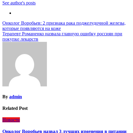
See author's posts
Навигация
Онколог Воробьев: 2 признака рака поджелудочной железы,
которые появляются на коже
по
Терапевт Романенко назвала главную ошибку россиян при
записям
покупке лекарств
By
admin
Related Post
Новости
Онколог Воробьев назвал 3 лучших изменения в питании