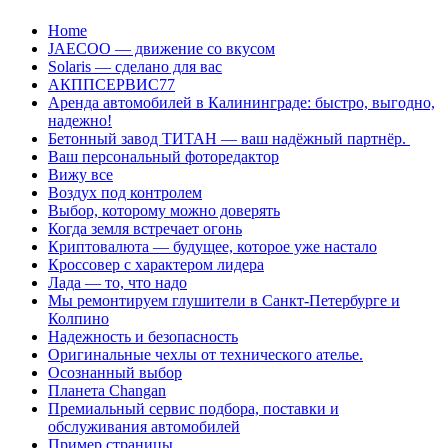
Перейти
Home
к
JAECOO — движение со вкусом
содержанию
Solaris — сделано для вас
АКППСЕРВИС77
Аренда автомобилей в Калининграде: быстро, выгодно,
надежно!
Бетонный завод ТИТАН — ваш надёжный партнёр.
Ваш персональный фоторедактор
Вижу все
Воздух под контролем
Выбор, которому можно доверять
Когда земля встречает огонь
Криптовалюта — будущее, которое уже настало
Кроссовер с характером лидера
Лада — то, что надо
Мы ремонтируем глушители в Санкт-Петербурге и
Колпино
Надежность и безопасность
Оригинальные чехлы от технического ателье.
Осознанный выбор
Планета Changan
Премиальный сервис подбора, поставки и
обслуживания автомобилей
Пример страницы