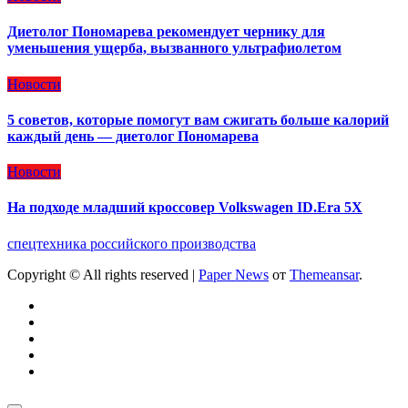
Диетолог Пономарева рекомендует чернику для
уменьшения ущерба, вызванного ультрафиолетом
Новости
5 советов, которые помогут вам сжигать больше калорий
каждый день — диетолог Пономарева
Новости
На подходе младший кроссовер Volkswagen ID.Era 5X
спецтехника российского производства
Copyright © All rights reserved
|
Paper News
от
Themeansar
.