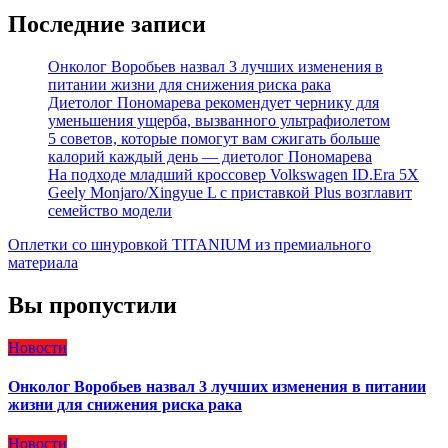
Последние записи
Онколог Воробьев назвал 3 лучших изменения в
питании жизни для снижения риска рака
Диетолог Пономарева рекомендует чернику для
уменьшения ущерба, вызванного ультрафиолетом
5 советов, которые помогут вам сжигать больше
калорий каждый день — диетолог Пономарева
На подходе младший кроссовер Volkswagen ID.Era 5X
Geely Monjaro/Xingyue L с приставкой Plus возглавит
семейство модели
Оплетки со шнуровкой TITANIUM из премиального
материала
Вы пропустили
Новости
Онколог Воробьев назвал 3 лучших изменения в питании
жизни для снижения риска рака
Новости