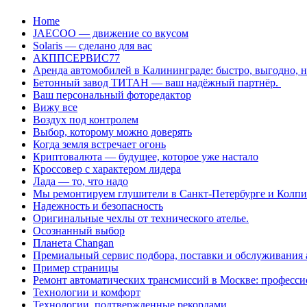
Перейти
Home
к
JAECOO — движение со вкусом
содержанию
Solaris — сделано для вас
АКППСЕРВИС77
Аренда автомобилей в Калининграде: быстро, выгодно, 
Бетонный завод ТИТАН — ваш надёжный партнёр.
Ваш персональный фоторедактор
Вижу все
Воздух под контролем
Выбор, которому можно доверять
Когда земля встречает огонь
Криптовалюта — будущее, которое уже настало
Кроссовер с характером лидера
Лада — то, что надо
Мы ремонтируем глушители в Санкт-Петербурге и Колп
Надежность и безопасность
Оригинальные чехлы от технического ателье.
Осознанный выбор
Планета Changan
Премиальный сервис подбора, поставки и обслуживания
Пример страницы
Ремонт автоматических трансмиссий в Москве: професси
Технологии и комфорт
Технологии, подтвержденные рекордами