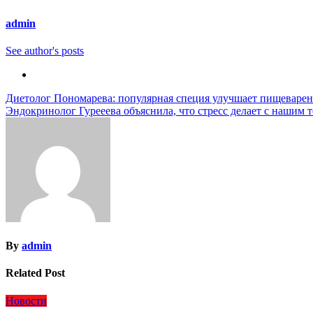
admin
See author's posts
Навигация
Диетолог Пономарева: популярная специя улучшает пищеварен
Эндокринолог Гурееева объяснила, что стресс делает с нашим 
по
записям
By
admin
Related Post
Новости