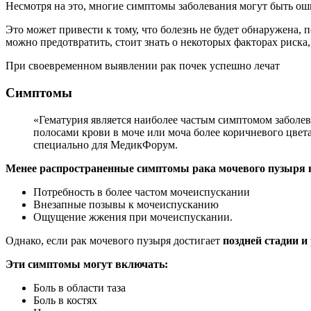
Несмотря на это, многие симптомы заболевания могут быть о
Это может привести к тому, что болезнь не будет обнаружена, 
можно предотвратить, стоит знать о некоторых факторах риска,
При своевременном выявлении рак почек успешно лечат
Симптомы
«Гематурия является наиболее частым симптомом заболевания. Это медицинский термин, обозначающий кровь в моче, которая обычно безболезненна. Это может проявляться
полосами крови в моче или моча более коричневого цвета
специально для МедикФорум.
Менее распространенные симптомы рака мочевого пузыря
Потребность в более частом мочеиспускании
Внезапные позывы к мочеиспусканию
Ощущение жжения при мочеиспускании.
Однако, если рак мочевого пузыря достигает
поздней стадии и
Эти симптомы могут включать:
Боль в области таза
Боль в костях