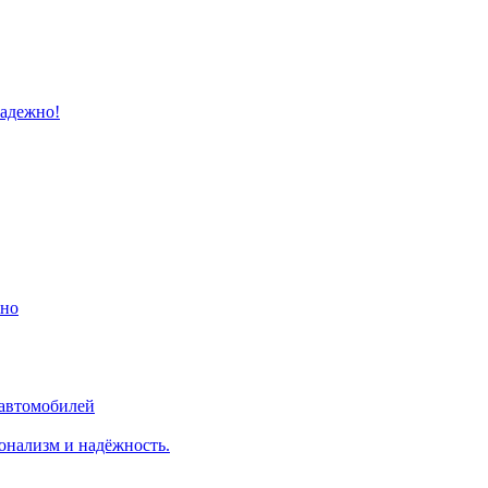
надежно!
ино
 автомобилей
онализм и надёжность.