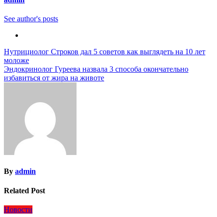
See author's posts
Навигация
Нутрициолог Строков дал 5 советов как выглядеть на 10 лет
моложе
по
Эндокринолог Гуреева назвала 3 способа окончательно
записям
избавиться от жира на животе
By
admin
Related Post
Новости