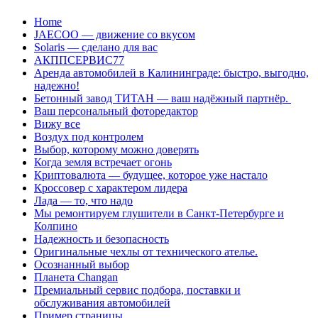
Перейти
Home
к
JAECOO — движение со вкусом
содержанию
Solaris — сделано для вас
АКППСЕРВИС77
Аренда автомобилей в Калининграде: быстро, выгодно,
надежно!
Бетонный завод ТИТАН — ваш надёжный партнёр.
Ваш персональный фоторедактор
Вижу все
Воздух под контролем
Выбор, которому можно доверять
Когда земля встречает огонь
Криптовалюта — будущее, которое уже настало
Кроссовер с характером лидера
Лада — то, что надо
Мы ремонтируем глушители в Санкт-Петербурге и
Колпино
Надежность и безопасность
Оригинальные чехлы от технического ателье.
Осознанный выбор
Планета Changan
Премиальный сервис подбора, поставки и
обслуживания автомобилей
Пример страницы