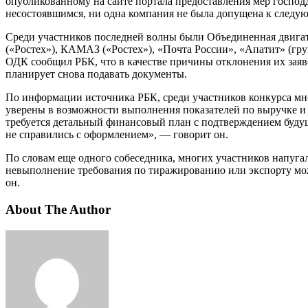
опубликованному на сайте портала предоставления мер господд
несостоявшимся, ни одна компания не была допущена к следую
Среди участников последней волны были Объединенная двигат
(«Ростех»), КАМАЗ («Ростех»), «Почта России», «Апатит» (г
ОДК сообщил РБК, что в качестве причины отклонения их заяв
планирует снова подавать документы.
По информации источника РБК, среди участников конкурса мно
уверены в возможности выполнения показателей по выручке и 
требуется детальный финансовый план с подтверждением будущ
не справились с оформлением», — говорит он.
По словам еще одного собеседника, многих участников напугал
невыполнение требования по тиражированию или экспорту можно
он.
About The Author