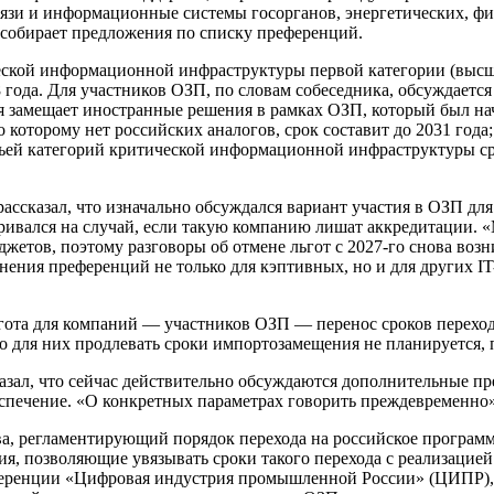
вязи и информационные системы госорганов, энергетических, ф
собирает предложения по списку преференций.
ской информационной инфраструктуры первой категории (высшая
года. Для участников ОЗП, по словам собеседника, обсуждается 
замещает иностранные решения в рамках ОЗП, который был начат
 которому нет российских аналогов, срок составит до 2031 года;
етьей категорий критической информационной инфраструктуры с
ассказал, что изначально обсуждался вариант участия в ОЗП дл
ривался на случай, если такую компанию лишат аккредитации. 
жетов, поэтому разговоры об отмене льгот с 2027-го снова возни
нения преференций не только для кэптивных, но и для других IT
гота для компаний — участников ОЗП — перенос сроков перехода
но для них продлевать сроки импортозамещения не планируется, 
азал, что сейчас действительно обсуждаются дополнительные п
еспечение. «О конкретных параметрах говорить преждевременно
а, регламентирующий порядок перехода на российское программ
, позволяющие увязывать сроки такого перехода с реализацией
еренции «Цифровая индустрия промышленной России» (ЦИПР), д