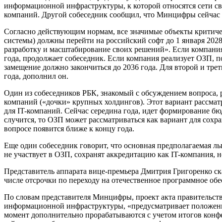
информационной инфраструктуры, к которой относятся сети с
компаний. Другой собеседник сообщил, что Минцифры сейчас 
Согласно действующим нормам, все значимые объекты критиче
системы) должны перейти на российский софт до 1 января 2028 
разработку и масштабирование своих решений». Если компания 
года, продолжает собеседник. Если компания реализует ОЗП, по
замещение должно закончиться до 2036 года. Для второй и тр
года, дополнил он.
Один из собеседников РБК, знакомый с обсуждением вопроса, р
компаний («дочки» крупных холдингов). Этот вариант рассмат
для IT-компаний. Сейчас середина года, идет формирование бюд
случится, то ОЗП может рассматриваться как вариант для сохра
вопросе появится ближе к концу года.
Еще один собеседник говорит, что основная предполагаемая ль
не участвует в ОЗП, сохранят аккредитацию как IT-компания, 
Представитель аппарата вице-премьера Дмитрия Григоренко ск
числе отсрочки по переходу на отечественное программное об
По словам представителя Минцифры, проект акта правительств
информационной инфраструктуры, «предусматривает положения
момент дополнительно прорабатываются с учетом итогов конф