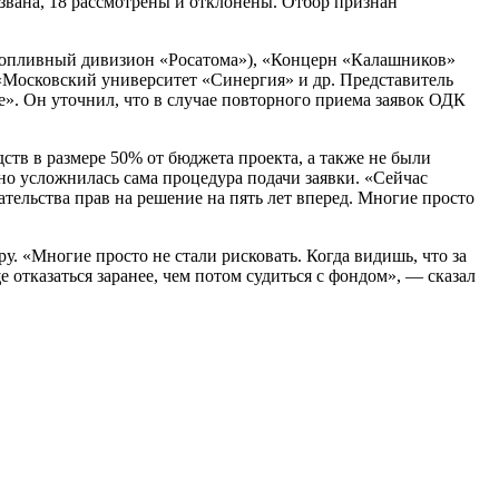
озвана, 18 рассмотрены и отклонены. Отбор признан
(топливный дивизион «Росатома»), «Концерн «Калашников»
«Московский университет «Синергия» и др. Представитель
». Он уточнил, что в случае повторного приема заявок ОДК
тв в размере 50% от бюджета проекта, а также не были
но усложнилась сама процедура подачи заявки. «Сейчас
тельства прав на решение на пять лет вперед. Многие просто
. «Многие просто не стали рисковать. Когда видишь, что за
отказаться заранее, чем потом судиться с фондом», — сказал