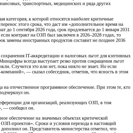
инансовых, транспортных, медицинских и ряда других
 категория, к которой относятся наиболее критичные
перенос этого срока, что даст им «дополнительное время на
 до 1 сентября 2026 года, срок продлевается до 1 января 2031
 если контракт на ОЗП был заключен в 2026–2028 годах, то
рок замены иностранных продуктов составит не позднее 2036
я сохранения IT-аккредитации и налоговых льгот для кэптивных
«Минцифры всегда выступает резко против сокращения льгот
кли. Случится это или нет, пока никто не знает. Но если
-компаний», — сказал собеседник, отметив, что ясность в этом
 на отечественное программное обеспечение. При этом те, кто
подчеркнул он.
референции для организаций, реализующих ОЗП, в том
», — сообщил он.
ное обеспечение на значимых объектах критической
 ОЗП-проектов». Сроки и условия перехода в настоящий
ополнил он. Представитель министерства отметил, что