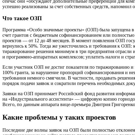
сейчас они «обсуждают дополнительные преференции для компан
успешно реализованы за счет собственных средств, напомнил о
Что такое ОЗП
Программа «Особо значимые проекты» (ОЗП) была запущена в 2
счет грантов с бюджетным софинансированием или полностью з
проектов — от 12 до 48 месяцев. В момент появления ОЗП гос
вернулись к 50%. Тогда же ужесточились и требования к ОЗП: 
тиражирование решения минимум в три предприятия отрасли и э
и программно-аппаратных комплексов; уплатить налоги и страх
Если участник ОЗП не достиг показателя по тиражированию и 
100% гранта, за нарушение пропорций софинансирования и нец
требования немного смягчили. В частности, продавать решения
порядок подачи заявок и сократили перечень необходимых док
Заявки на ОЗП принимает Российский фонд развития информа
на «Индустриального ассистента» — цифровую копию горнодоб
Всего, по данным аппарата вице-премьера Дмитрия Григоренко
Какие проблемы у таких проектов
Последние две волны заявок на ОЗП были полностью отклонены