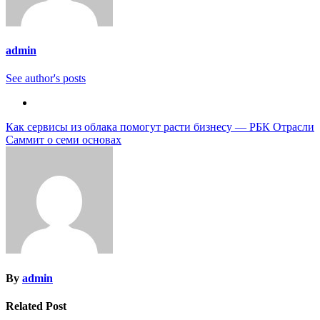
admin
See author's posts
Навигация
Как сервисы из облака помогут расти бизнесу — РБК Отрасли
Саммит о семи основах
по
записям
By
admin
Related Post