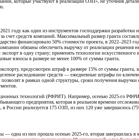
ий, которые участвуют в реализации ОЗП», не уточнив детали. 
н.
021 году как один из инструментов господдержки разработки и 
а счет средств компаний. Максимальный размер гранта составл
ударство финансировало 50% стоимости проекта, в 2022–2023 го
компании обязаны обеспечить выручку от реализации решения не 
кспорт в одну страну; применять технологии искусственного ин
овые взносы в размере не менее 100% от суммы гранта.
экспорту, предусмотрен штраф в размере 15% от суммы гранта,
елевое расходование средств — ежедневные штрафы по ключевой
 позволят в рамках одной структуры, сроки получения выручки 
ументов.
ционных технологий (РФРИТ). Например, осенью 2025-го РФРИТ
ывающего предприятия, которая в реальном времени отслежива
, в России реализуется 175 ОЗП, из них 120 уже завершилось (
 — одна из них прошла осенью 2025-го, вторая завершилась в м