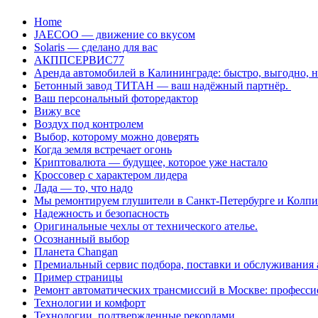
Перейти
Home
к
JAECOO — движение со вкусом
содержанию
Solaris — сделано для вас
АКППСЕРВИС77
Аренда автомобилей в Калининграде: быстро, выгодно, 
Бетонный завод ТИТАН — ваш надёжный партнёр.
Ваш персональный фоторедактор
Вижу все
Воздух под контролем
Выбор, которому можно доверять
Когда земля встречает огонь
Криптовалюта — будущее, которое уже настало
Кроссовер с характером лидера
Лада — то, что надо
Мы ремонтируем глушители в Санкт-Петербурге и Колп
Надежность и безопасность
Оригинальные чехлы от технического ателье.
Осознанный выбор
Планета Changan
Премиальный сервис подбора, поставки и обслуживания
Пример страницы
Ремонт автоматических трансмиссий в Москве: професси
Технологии и комфорт
Технологии, подтвержденные рекордами