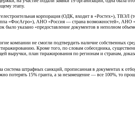
ержки, на участие подали заявки 19 организаций, одна была от
щему этапу.
елестроительная корпорация (ОДК, входит в «Ростех»), ТВЭЛ 
руппа «ФосАгро»), АНО «Россия — страна возможностей», АНО 
ок было указано «предоставление документов в неполном объеме
гие компании не смогли подтвердить наличие собственных средс
тиражированию. Кроме того, по словам собеседника, существен
ей выручки, план тиражирования по регионам и странам, доказа
а система штрафных санкций, прописанная в документах к отбору
 потерять 15% гранта, а за незамещение — все 100%, то проще 