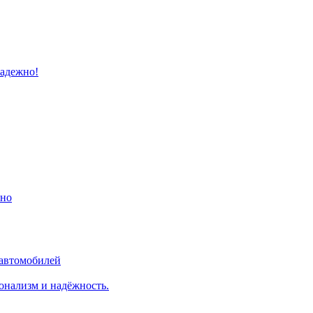
надежно!
ино
 автомобилей
онализм и надёжность.