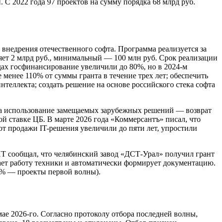
С 2022 года 97 проектов на сумму порядка 68 млрд руб.
внедрения отечественного софта. Программа реализуется за
яет 2 млрд руб., минимальный — 100 млн руб. Срок реализации
дах госфинансирование увеличили до 80%, но в 2024-м
менее 110% от суммы гранта в течение трех лет; обеспечить
теллекта; создать решение на основе российского стека софта
 за использование замещаемых зарубежных решений — возврат
 ставке ЦБ. В марте 2026 года «Коммерсантъ» писал, что
от продажи IT-решения увеличили до пяти лет, упростили
 сообщал, что челябинский завод «ДСТ-Урал» получил грант
ет работу техники и автоматически формирует документацию.
75% — проекты первой волны).
ае 2026-го. Согласно протоколу отбора последней волны,