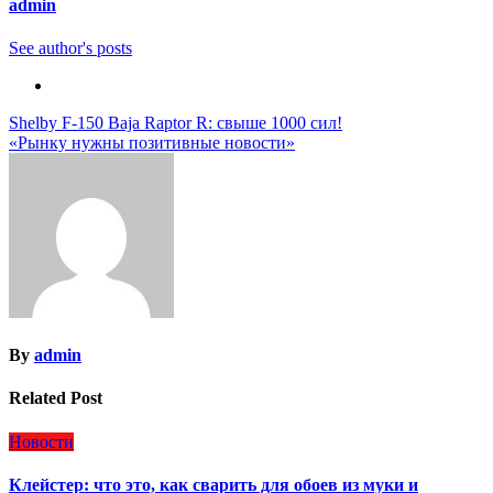
admin
See author's posts
Навигация
Shelby F-150 Baja Raptor R: свыше 1000 сил!
«Рынку нужны позитивные новости»
по
записям
By
admin
Related Post
Новости
Клейстер: что это, как сварить для обоев из муки и