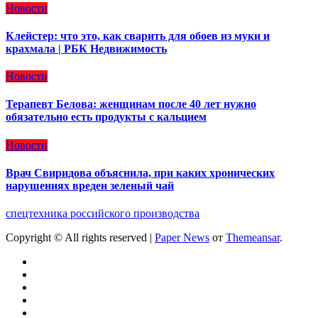
Новости
Клейстер: что это, как сварить для обоев из муки и
крахмала | РБК Недвижимость
Новости
Терапевт Белова: женщинам после 40 лет нужно
обязательно есть продукты с кальцием
Новости
Врач Свиридова объяснила, при каких хронических
нарушениях вреден зеленый чай
спецтехника российского производства
Copyright © All rights reserved
|
Paper News
от
Themeansar
.