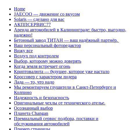
Перейти
Home
к
JAECOO — движение со вкусом
содержанию
Solaris — сделано для вас
АКППСЕРВИС77
Аренда автомобилей в Калининграде: быстро, выгодно,
надежно!
Бетонный завод ТИТАН — ваш надёжный партнёр.
Ваш персональный фоторедактор
Вижу все
Воздух под контролем
Выбор, которому можно доверять
Когда земля встречает огонь
Криптовалюта — будущее, которое уже настало
Кроссовер с характером лидера
Лада — то, что надо
Мы ремонтируем глушители в Санкт-Петербурге и
Колпино
Надежность и безопасность
Оригинальные чехлы от технического ателье.
Осознанный выбор
Планета Changan
Премиальный сервис подбора, поставки и
обслуживания автомобилей
Пример страницы