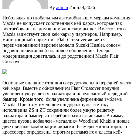
By
admin
Июн29,2026
Небольшая по глобальным автомобильным меркам компания
Mazda не выпускает собственных кей-каров, которые так
востребованы на домашнем японском рынке. Вместо этого
Mazda заимствует свои кей-кары у партнеров. Например,
миниатюрный паркетник Flair Crossover является
переименованной версией модели Suzuki Hustler, совсем
недавно пережившей плановое обновление. Теперь
модернизация докатилась и до родственной Mazda Flair
Crossover.
Основные внешние отличия сосредоточены в передней части
кей-кара. Вместе с обновлением Flair Crossover получил
увеличенную решетку радиатора и переделанный передний
бампер. Кроме того, была увеличена фирменная эмблема
Mazda. При этом имеющие внедорожную эстетику
исполнения ZS и ZT сохранили более узкую решетку
радиатора и бамперы с серебристыми вставками. В гамму
цветов кузова добавлен «металлик» Woodland Khaki и новые
двухцветные комбинации окраски. Размеры миниатюрного
кроссовера определены строгим регламентом класса кей-