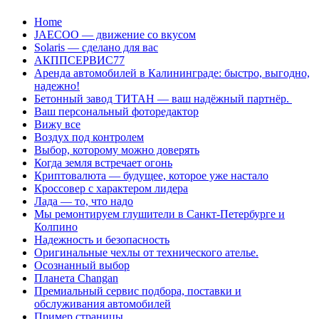
Перейти
Home
к
JAECOO — движение со вкусом
содержанию
Solaris — сделано для вас
АКППСЕРВИС77
Аренда автомобилей в Калининграде: быстро, выгодно,
надежно!
Бетонный завод ТИТАН — ваш надёжный партнёр.
Ваш персональный фоторедактор
Вижу все
Воздух под контролем
Выбор, которому можно доверять
Когда земля встречает огонь
Криптовалюта — будущее, которое уже настало
Кроссовер с характером лидера
Лада — то, что надо
Мы ремонтируем глушители в Санкт-Петербурге и
Колпино
Надежность и безопасность
Оригинальные чехлы от технического ателье.
Осознанный выбор
Планета Changan
Премиальный сервис подбора, поставки и
обслуживания автомобилей
Пример страницы