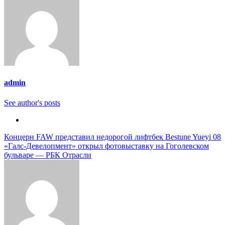
admin
See author's posts
Навигация
Концерн FAW представил недорогой лифтбек Bestune Yueyi 08
«Галс-Девелопмент» открыл фотовыставку на Гоголевском
по
бульваре — РБК Отрасли
записям