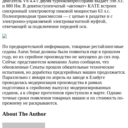
двигатель V8 4.4 с двумя турбокомпрессорами выдает 598 л.с.
и 880 Нм. В девятиступенчатый «автомат» КАТЕ встроен
синхронный электромотор пиковой мощностью 63 л.с.
Полноприводная трансмиссия — с цепью в раздатке и с
электронно-управляемой электромагнитной муфтой,
отвечающей за подключение передней оси.
По предварительной информации, товарные рестайлинговые
седаны Aurus Senat должны были появиться еще в прошлом
году, но их серийное производство не запущено до сих пор.
Сейчас представители компании Aurus сообщили, что
обновленные Сенаты прошли обязательные технические
испытания, но доработка предсерийных машин продолжается.
Параллельно с января по апрель на заводе в Елабуге
проводилась модернизация производства в рамках
подготовки к серийному выпуску модернизированных
седанов, а к сборке прототипов приступили в марте. Однако
точные сроки появления товарных машин и их стоимость по-
прежнему не раскрываются.
About The Author