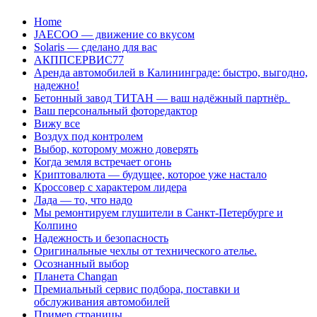
Перейти
Home
к
JAECOO — движение со вкусом
содержанию
Solaris — сделано для вас
АКППСЕРВИС77
Аренда автомобилей в Калининграде: быстро, выгодно,
надежно!
Бетонный завод ТИТАН — ваш надёжный партнёр.
Ваш персональный фоторедактор
Вижу все
Воздух под контролем
Выбор, которому можно доверять
Когда земля встречает огонь
Криптовалюта — будущее, которое уже настало
Кроссовер с характером лидера
Лада — то, что надо
Мы ремонтируем глушители в Санкт-Петербурге и
Колпино
Надежность и безопасность
Оригинальные чехлы от технического ателье.
Осознанный выбор
Планета Changan
Премиальный сервис подбора, поставки и
обслуживания автомобилей
Пример страницы