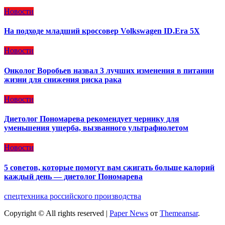
Новости
На подходе младший кроссовер Volkswagen ID.Era 5X
Новости
Онколог Воробьев назвал 3 лучших изменения в питании
жизни для снижения риска рака
Новости
Диетолог Пономарева рекомендует чернику для
уменьшения ущерба, вызванного ультрафиолетом
Новости
5 советов, которые помогут вам сжигать больше калорий
каждый день — диетолог Пономарева
спецтехника российского производства
Copyright © All rights reserved
|
Paper News
от
Themeansar
.