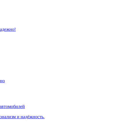
надежно!
ино
 автомобилей
онализм и надёжность.