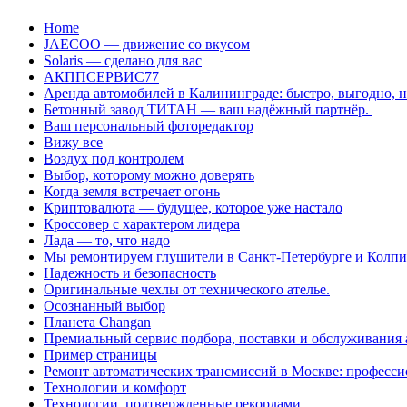
Перейти
Home
к
JAECOO — движение со вкусом
содержанию
Solaris — сделано для вас
АКППСЕРВИС77
Аренда автомобилей в Калининграде: быстро, выгодно, 
Бетонный завод ТИТАН — ваш надёжный партнёр.
Ваш персональный фоторедактор
Вижу все
Воздух под контролем
Выбор, которому можно доверять
Когда земля встречает огонь
Криптовалюта — будущее, которое уже настало
Кроссовер с характером лидера
Лада — то, что надо
Мы ремонтируем глушители в Санкт-Петербурге и Колп
Надежность и безопасность
Оригинальные чехлы от технического ателье.
Осознанный выбор
Планета Changan
Премиальный сервис подбора, поставки и обслуживания
Пример страницы
Ремонт автоматических трансмиссий в Москве: професси
Технологии и комфорт
Технологии, подтвержденные рекордами