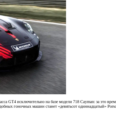
ласса GT4 исключительно на базе модели 718 Cayman: за это вр
добных гоночных машин станет «девятьсот одиннадцатый» Porsch