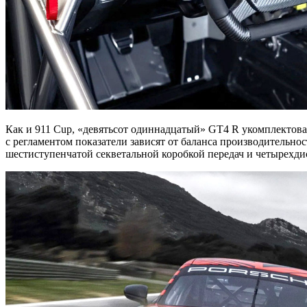
Как и 911 Cup, «девятьсот одиннадцатый» GT4 R укомплектован
с регламентом показатели зависят от баланса производительно
шестиступенчатой секветальной коробкой передач и четырехд