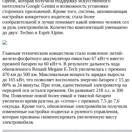
OpenR, которая получила поддержку искусственного
интеллекта Google Gemini и возможность установки
сторонних приложений. Кроме того, система, запоминающая
настройки конкретного водителя, стала более
сообразительной и лучше понимает какой именно человек сел
за руль электромобиля. Количество комплектаций уменьшено
до двух: Techno и Esprit Alpine.
Главным техническим новшеством стало появление литий-
железо-фосфатного аккумулятора емкостью 67 кВт∙ч вместо
прежней батареи на 60 кВт∙ч. В результате дальность хода
обновленного Renault Megane E-Tech увеличилась с прежних
470 км до 500 км. Максимальная мощность зарядки выросла
до 165 кВт, что позволяет восполнить энергию батареи с 15 до
80% за 24 минуты. При этом, единственный электромотор на
передней оси остался прежним. Он развивает 218 л.с. и 300
Нм. Появление новой более емкой и тяжелой батареи
увеличило время разгона до «сотни» с прежних 7,5 до 7,6
секунды. Кроме того, обновленные электромобили получили
измененные настройки подвески и рулевого управления,
которые призваны скомпенсировать увеличенную массу
электромобиля.