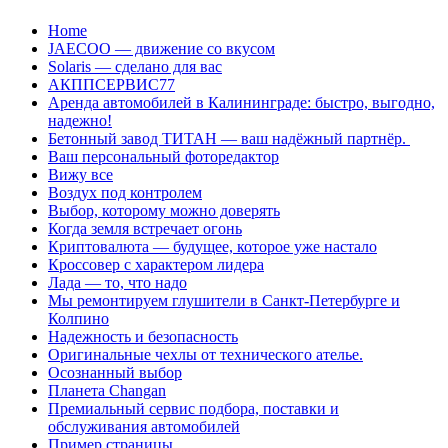
Перейти
Home
к
JAECOO — движение со вкусом
содержанию
Solaris — сделано для вас
АКППСЕРВИС77
Аренда автомобилей в Калининграде: быстро, выгодно,
надежно!
Бетонный завод ТИТАН — ваш надёжный партнёр.
Ваш персональный фоторедактор
Вижу все
Воздух под контролем
Выбор, которому можно доверять
Когда земля встречает огонь
Криптовалюта — будущее, которое уже настало
Кроссовер с характером лидера
Лада — то, что надо
Мы ремонтируем глушители в Санкт-Петербурге и
Колпино
Надежность и безопасность
Оригинальные чехлы от технического ателье.
Осознанный выбор
Планета Changan
Премиальный сервис подбора, поставки и
обслуживания автомобилей
Пример страницы