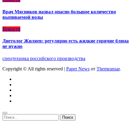
Врач Мясников назвал опасно большое количество
выпиваемой воды
Новости
Диетолог Жиляев: регулярно есть жидкие горячие блюда
не нужно
спецтехника российского производства
Copyright © All rights reserved
|
Paper News
от
Themeansar
.
Найти: