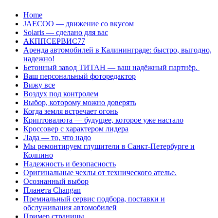
Перейти
Home
к
JAECOO — движение со вкусом
содержанию
Solaris — сделано для вас
АКППСЕРВИС77
Аренда автомобилей в Калининграде: быстро, выгодно,
надежно!
Бетонный завод ТИТАН — ваш надёжный партнёр.
Ваш персональный фоторедактор
Вижу все
Воздух под контролем
Выбор, которому можно доверять
Когда земля встречает огонь
Криптовалюта — будущее, которое уже настало
Кроссовер с характером лидера
Лада — то, что надо
Мы ремонтируем глушители в Санкт-Петербурге и
Колпино
Надежность и безопасность
Оригинальные чехлы от технического ателье.
Осознанный выбор
Планета Changan
Премиальный сервис подбора, поставки и
обслуживания автомобилей
Пример страницы