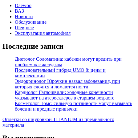
Daewoo
ВАЗ
Новости
Обслуживание
Шевроле
Эксплуатация автомобиля
Последние записи
Диетолог Соломатина: кабачки могут вредить при
проблемах с желудком
Последовательный гибрид UMO 8: цены и
комплектации
Эндокринолог Юрочкин назвал заболевания, при
которых слоятся и ломаются ногти
Кардиолог Гаглошвили: холодные конечности
указывают на атеросклероз в старшем возрасте
Косметолог Томс: сильную потливость могут вызывать
болезни и вредные привычки
Оплетки со шнуровкой TITANIUM из премиального
материала