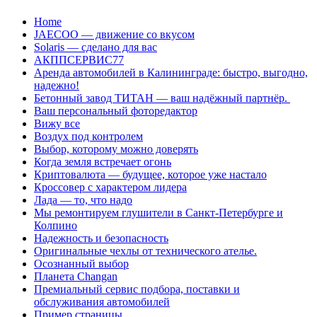
Перейти
Home
к
JAECOO — движение со вкусом
содержанию
Solaris — сделано для вас
АКППСЕРВИС77
Аренда автомобилей в Калининграде: быстро, выгодно,
надежно!
Бетонный завод ТИТАН — ваш надёжный партнёр.
Ваш персональный фоторедактор
Вижу все
Воздух под контролем
Выбор, которому можно доверять
Когда земля встречает огонь
Криптовалюта — будущее, которое уже настало
Кроссовер с характером лидера
Лада — то, что надо
Мы ремонтируем глушители в Санкт-Петербурге и
Колпино
Надежность и безопасность
Оригинальные чехлы от технического ателье.
Осознанный выбор
Планета Changan
Премиальный сервис подбора, поставки и
обслуживания автомобилей
Пример страницы