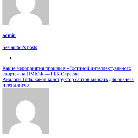
admin
See author's posts
Навигация
Какие мероприятия прошли в «Гостиной интеллектуального
спорта» на ПМЮФ — РБК Отрасли
по
Аналоги Tilda: какой конструктор сайтов выбрать для бизнеса
записям
и лендингов