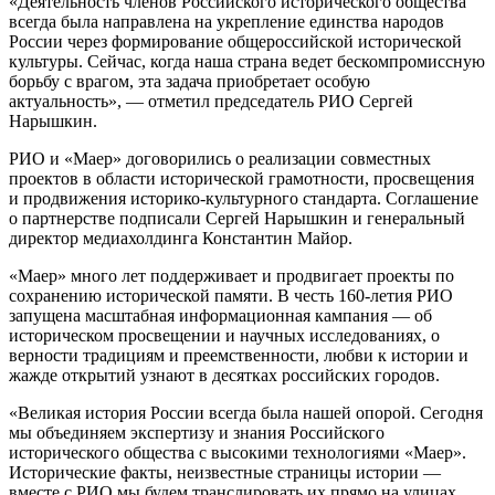
«Деятельность членов Российского исторического общества
всегда была направлена на укрепление единства народов
России через формирование общероссийской исторической
культуры. Сейчас, когда наша страна ведет бескомпромиссную
борьбу с врагом, эта задача приобретает особую
актуальность», — отметил председатель РИО Сергей
Нарышкин.
РИО и «Маер» договорились о реализации совместных
проектов в области исторической грамотности, просвещения
и продвижения историко-культурного стандарта. Соглашение
о партнерстве подписали Сергей Нарышкин и генеральный
директор медиахолдинга Константин Майор.
«Маер» много лет поддерживает и продвигает проекты по
сохранению исторической памяти. В честь 160-летия РИО
запущена масштабная информационная кампания — об
историческом просвещении и научных исследованиях, о
верности традициям и преемственности, любви к истории и
жажде открытий узнают в десятках российских городов.
«Великая история России всегда была нашей опорой. Сегодня
мы объединяем экспертизу и знания Российского
исторического общества с высокими технологиями «Маер».
Исторические факты, неизвестные страницы истории —
вместе с РИО мы будем транслировать их прямо на улицах,