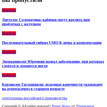
Вы пропустили
Новости
Диетолог Соломатина: кабачки могут вредить при
проблемах с желудком
Новости
Последовательный гибрид UMO 8: цены и комплектации
Новости
Эндокринолог Юрочкин назвал заболевания, при которых
слоятся и ломаются ногти
Новости
Кардиолог Гаглошвили: холодные конечности указывают
на атеросклероз в старшем возрасте
спецтехника российского производства
Copyright © All rights reserved
|
Paper News
от
Themeansar
.