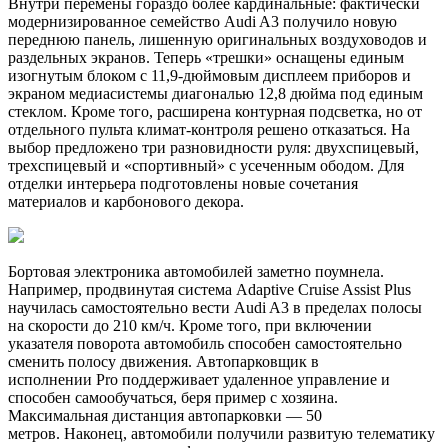
Внутри перемены гораздо более кардинальные: фактически
модернизированное семейство Audi A3 получило новую
переднюю панель, лишенную оригинальных воздуховодов и
раздельных экранов. Теперь «трешки» оснащены единым
изогнутым блоком с 11,9-дюймовым дисплеем приборов и
экраном медиасистемы диагональю 12,8 дюйма под единым
стеклом. Кроме того, расширена контурная подсветка, но от
отдельного пульта климат-контроля решено отказаться. На
выбор предложено три разновидности руля: двухспицевый,
трехспицевый и «спортивный» с усеченным ободом. Для
отделки интерьера подготовлены новые сочетания
материалов и карбонового декора.
Бортовая электроника автомобилей заметно поумнела.
Например, продвинутая система Adaptive Cruise Assist Plus
научилась самостоятельно вести Audi A3 в пределах полосы
на скорости до 210 км/ч. Кроме того, при включении
указателя поворота автомобиль способен самостоятельно
сменить полосу движения. Автопарковщик в
исполнении Pro поддерживает удаленное управление и
способен самообучаться, беря пример с хозяина.
Максимальная дистанция автопарковки — 50
метров. Наконец, автомобили получили развитую телематику