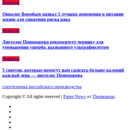
Новости
Онколог Воробьев назвал 3 лучших изменения в питании
жизни для снижения риска рака
Новости
Диетолог Пономарева рекомендует чернику для
уменьшения ущерба, вызванного ультрафиолетом
Новости
5 советов, которые помогут вам сжигать больше калорий
каждый день — диетолог Пономарева
спецтехника российского производства
Copyright © All rights reserved
|
Paper News
от
Themeansar
.