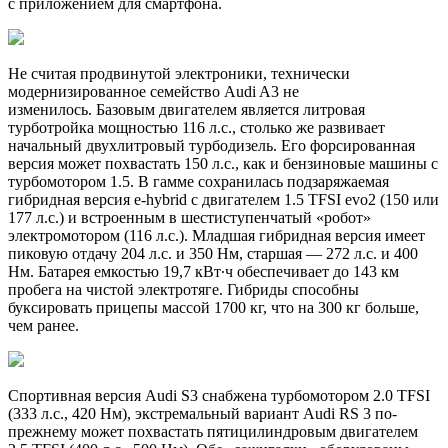
с приложением для смартфона.
Не считая продвинутой электроники, технически
модернизированное семейство Audi A3 не
изменилось. Базовым двигателем является литровая
турботройка мощностью 116 л.с., столько же развивает
начальный двухлитровый турбодизель. Его форсированная
версия может похвастать 150 л.с., как и бензиновые машины с
турбомотором 1.5. В гамме сохранилась подзаряжаемая
гибридная версия e-hybrid с двигателем 1.5 TFSI evo2 (150 или
177 л.с.) и встроенным в шестиступенчатый «робот»
электромотором (116 л.с.). Младшая гибридная версия имеет
пиковую отдачу 204 л.с. и 350 Нм, старшая — 272 л.с. и 400
Нм. Батарея емкостью 19,7 кВт∙ч обеспечивает до 143 км
пробега на чистой электротяге. Гибриды способны
буксировать прицепы массой 1700 кг, что на 300 кг больше,
чем ранее.
Спортивная версия Audi S3 снабжена турбомотором 2.0 TFSI
(333 л.с., 420 Нм), экстремальный вариант Audi RS 3 по-
прежнему может похвастать пятицилиндровым двигателем