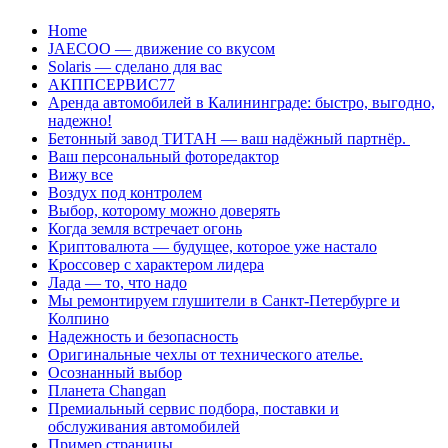
Перейти
Home
к
JAECOO — движение со вкусом
содержанию
Solaris — сделано для вас
АКППСЕРВИС77
Аренда автомобилей в Калининграде: быстро, выгодно,
надежно!
Бетонный завод ТИТАН — ваш надёжный партнёр.
Ваш персональный фоторедактор
Вижу все
Воздух под контролем
Выбор, которому можно доверять
Когда земля встречает огонь
Криптовалюта — будущее, которое уже настало
Кроссовер с характером лидера
Лада — то, что надо
Мы ремонтируем глушители в Санкт-Петербурге и
Колпино
Надежность и безопасность
Оригинальные чехлы от технического ателье.
Осознанный выбор
Планета Changan
Премиальный сервис подбора, поставки и
обслуживания автомобилей
Пример страницы