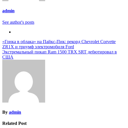
admin
See author's posts
Навигация
«Гонка в облака» на Пайкс-Пик: рекорд Chevrolet Corvette
ZR1X и триумф электромобиля Ford
по
Экстремальный пикап Ram 1500 TRX SRT дебютировал в
записям
США
By
admin
Related Post