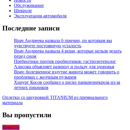
Новости
Обслуживание
Шевроле
Эксплуатация автомобиля
Последние записи
Врач Андреева назвала 6 причин, по которым вы
чувствуете постоянную усталость
Врач Андреева назвала 4 вещи, которые нельзя делать
перед сном
Пребиотики против пробиотиков: гастроэнтеролог
Алисова объясняет разницу и пользу для здоровья
Врач: болезненное вздутие живота может говорить о
проблемах с желчным пузырем
Хирург Косов сообщил о риске панкреонекроза из-за
летних пикников
Оплетки со шнуровкой TITANIUM из премиального
материала
Вы пропустили
Новости