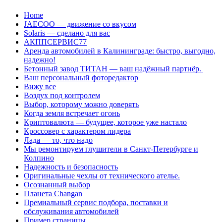
Перейти
Home
к
JAECOO — движение со вкусом
содержанию
Solaris — сделано для вас
АКППСЕРВИС77
Аренда автомобилей в Калининграде: быстро, выгодно,
надежно!
Бетонный завод ТИТАН — ваш надёжный партнёр.
Ваш персональный фоторедактор
Вижу все
Воздух под контролем
Выбор, которому можно доверять
Когда земля встречает огонь
Криптовалюта — будущее, которое уже настало
Кроссовер с характером лидера
Лада — то, что надо
Мы ремонтируем глушители в Санкт-Петербурге и
Колпино
Надежность и безопасность
Оригинальные чехлы от технического ателье.
Осознанный выбор
Планета Changan
Премиальный сервис подбора, поставки и
обслуживания автомобилей
Пример страницы