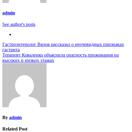
admin
See author's posts
Навигация
Гастроэнтеролог Вялов рассказал о неочевидных признаках
гастрита
по
Терапевт Коваленко объяснила опасность проживания на
записям
высоких и низких этажах
By
admin
Related Post