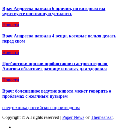
Врач Андреева назвала 6 причин, по которым вы
чувствуете постоянную усталость
Новости
Врач Андреева назвала 4 вещи, которые нельзя делать
перед сном
Новости
Пребиотики против пробиотиков: гастроэнтеролог
Алисова объясняет разницу и пользу для здоровья
Новости
Врач: болезненное вздутие живота может говорить о
проблемах с желчным пузырем
спецтехника российского производства
Copyright © All rights reserved
|
Paper News
от
Themeansar
.