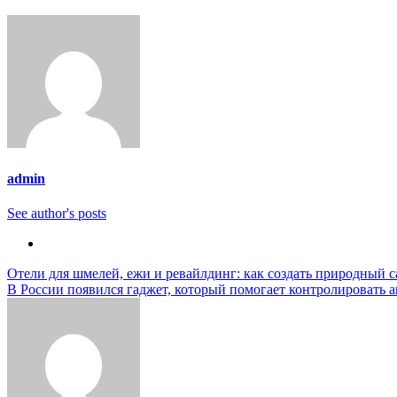
admin
See author's posts
Навигация
Отели для шмелей, ежи и ревайлдинг: как создать природный с
В России появился гаджет, который помогает контролировать ап
по
записям