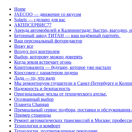
Перейти
Home
к
JAECOO — движение со вкусом
содержанию
Solaris — сделано для вас
АКППСЕРВИС77
Аренда автомобилей в Калининграде: быстро, выгодно, 
Бетонный завод ТИТАН — ваш надёжный партнёр.
Ваш персональный фоторедактор
Вижу все
Воздух под контролем
Выбор, которому можно доверять
Когда земля встречает огонь
Криптовалюта — будущее, которое уже настало
Кроссовер с характером лидера
Лада — то, что надо
Мы ремонтируем глушители в Санкт-Петербурге и Колп
Надежность и безопасность
Оригинальные чехлы от технического ателье.
Осознанный выбор
Планета Changan
Премиальный сервис подбора, поставки и обслуживания
Пример страницы
Ремонт автоматических трансмиссий в Москве: професси
Технологии и комфорт
Технологии, подтвержденные рекордами