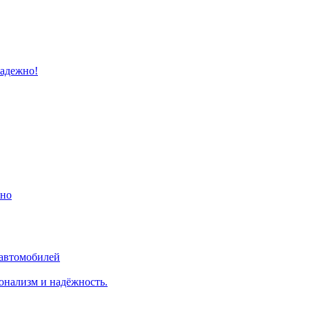
надежно!
ино
 автомобилей
онализм и надёжность.