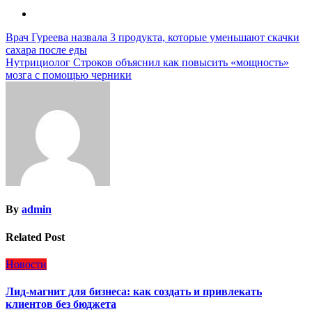
Навигация
Врач Гуреева назвала 3 продукта, которые уменьшают скачки
сахара после еды
по
Нутрициолог Строков объяснил как повысить «мощность»
записям
мозга с помощью черники
By
admin
Related Post
Новости
Лид-магнит для бизнеса: как создать и привлекать
клиентов без бюджета