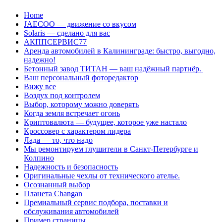
Перейти
Home
к
JAECOO — движение со вкусом
содержанию
Solaris — сделано для вас
АКППСЕРВИС77
Аренда автомобилей в Калининграде: быстро, выгодно,
надежно!
Бетонный завод ТИТАН — ваш надёжный партнёр.
Ваш персональный фоторедактор
Вижу все
Воздух под контролем
Выбор, которому можно доверять
Когда земля встречает огонь
Криптовалюта — будущее, которое уже настало
Кроссовер с характером лидера
Лада — то, что надо
Мы ремонтируем глушители в Санкт-Петербурге и
Колпино
Надежность и безопасность
Оригинальные чехлы от технического ателье.
Осознанный выбор
Планета Changan
Премиальный сервис подбора, поставки и
обслуживания автомобилей
Пример страницы