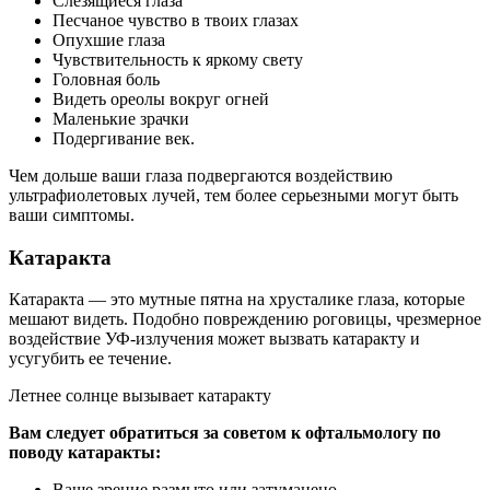
Слезящиеся глаза
Песчаное чувство в твоих глазах
Опухшие глаза
Чувствительность к яркому свету
Головная боль
Видеть ореолы вокруг огней
Маленькие зрачки
Подергивание век.
Чем дольше ваши глаза подвергаются воздействию
ультрафиолетовых лучей, тем более серьезными могут быть
ваши симптомы.
Катаракта
Катаракта — это мутные пятна на хрусталике глаза, которые
мешают видеть. Подобно повреждению роговицы, чрезмерное
воздействие УФ-излучения может вызвать катаракту и
усугубить ее течение.
Летнее солнце вызывает катаракту
Вам следует обратиться за советом к офтальмологу по
поводу катаракты:
Ваше зрение размыто или затуманено