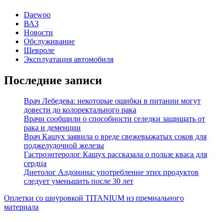
Daewoo
ВАЗ
Новости
Обслуживание
Шевроле
Эксплуатация автомобиля
Последние записи
Врач Лебедева: некоторые ошибки в питании могут
довести до колоректального рака
Врачи сообщили о способности селедки защищать от
рака и деменции
Врач Кашух заявила о вреде свежевыжатых соков для
поджелудочной железы
Гастроэнтеролог Кашух рассказала о пользе кваса для
сердца
Диетолог Алдонина: употребление этих продуктов
следует уменьшить после 30 лет
Оплетки со шнуровкой TITANIUM из премиального
материала