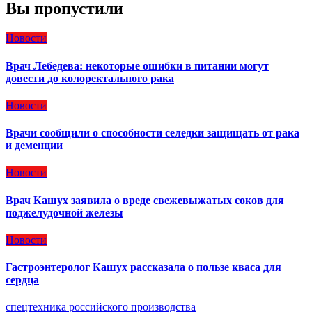
Вы пропустили
Новости
Врач Лебедева: некоторые ошибки в питании могут
довести до колоректального рака
Новости
Врачи сообщили о способности селедки защищать от рака
и деменции
Новости
Врач Кашух заявила о вреде свежевыжатых соков для
поджелудочной железы
Новости
Гастроэнтеролог Кашух рассказала о пользе кваса для
сердца
спецтехника российского производства