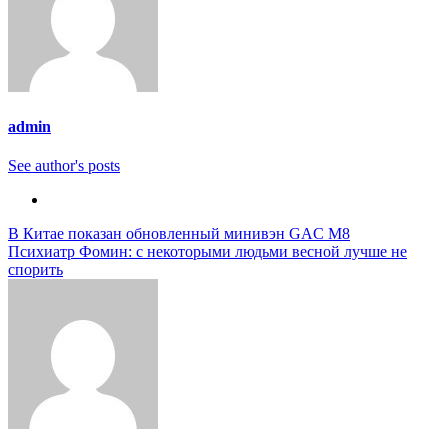
admin
See author's posts
Навигация
В Китае показан обновленный минивэн GAC M8
Психиатр Фомин: с некоторыми людьми весной лучше не
по
спорить
записям