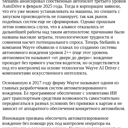
Stellantis анонсировал собственный автопилот третьего уровня
AutoDrive в феврале 2025 года. Тогда в корпорации заявили,
что его уже можно устанавливать на машины, но спешить с
запуском производитель не планирует, так как рынок
подобных систем еще не сформирован. Однако прошлым
летом появились слухи, что в альянсе отказались от
дальнейшей работы над таким автопилотом: причинами были
названы высокие затраты, технологические трудности и
сомнения насчет потенциального спроса. Теперь Stellantis и
компания Wayve объявили о планах по созданию системы
автономного вождения уровня 2++ (еще этот уровень
автономности называют «от двери до двери»: вождение
проходит без прямого участия водителя, но осуществляется
под его контролем) на основе технологии Wayve AI Driver с
компонентами искусственного интеллекта.
Основанную в 2017 году фирму Wayve называют одним из
главных разработчиков систем автоматизированного
вождения. Ее программное обеспечение с элементами ИИ
дает транспортным средствам возможность самостоятельно
передвигаться в разных условиях без привязки к картам и не
зависит от аппаратного обеспечения конкретного автомобиля.
Инновация призвана обеспечить автоматизированное
вождение без помощи рук под контролем оператора на