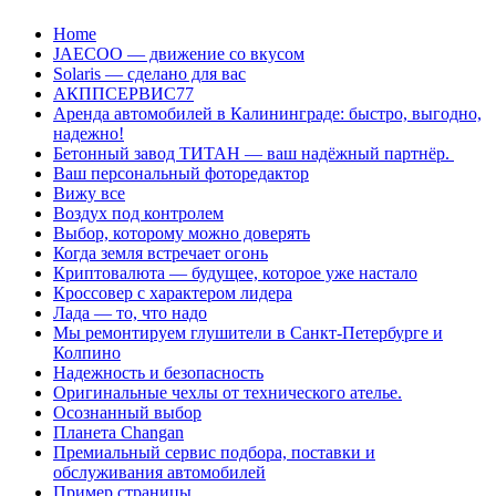
Перейти
Home
к
JAECOO — движение со вкусом
содержанию
Solaris — сделано для вас
АКППСЕРВИС77
Аренда автомобилей в Калининграде: быстро, выгодно,
надежно!
Бетонный завод ТИТАН — ваш надёжный партнёр.
Ваш персональный фоторедактор
Вижу все
Воздух под контролем
Выбор, которому можно доверять
Когда земля встречает огонь
Криптовалюта — будущее, которое уже настало
Кроссовер с характером лидера
Лада — то, что надо
Мы ремонтируем глушители в Санкт-Петербурге и
Колпино
Надежность и безопасность
Оригинальные чехлы от технического ателье.
Осознанный выбор
Планета Changan
Премиальный сервис подбора, поставки и
обслуживания автомобилей
Пример страницы