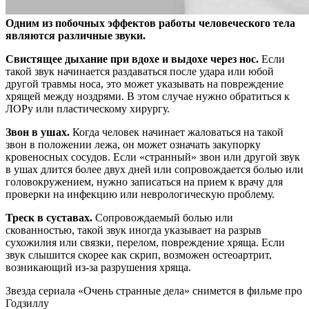
Одним из побочных эффектов работы человеческого тела
являются различные звуки.
Свистящее дыхание при вдохе и выдохе через нос.
Если
такой звук начинается
раздаваться после удара или юбой
другой травмы носа, это может указывать на повреждение
хрящей между ноздрями. В этом случае нужно обратиться к
ЛОРу или пластическому хирургу.
Звон в ушах.
Когда человек начинает жаловаться на такой
звон в положении лежа, он может означать закупорку
кровеносных сосудов. Если «странный» звон или другой звук
в ушах длится более двух дней или сопровождается болью или
головокружением, нужно записаться на прием к врачу для
проверки на инфекцию или неврологическую проблему.
Треск в суставах.
Сопровождаемый болью или
скованностью, такой звук иногда указывает на разрыв
сухожилия или связки, перелом, повреждение хряща. Если
звук слышится скорее как скрип, возможен остеоартрит,
возникающий из-за разрушения хряща.
Звезда сериала «Очень странные дела» снимется в фильме про
Годзиллу