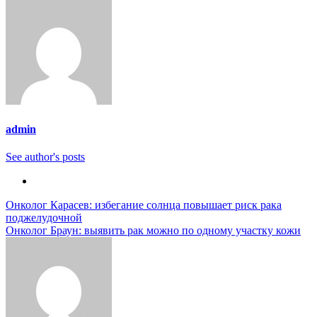
admin
See author's posts
Навигация
Онколог Карасев: избегание солнца повышает риск рака
поджелудочной
по
Онколог Браун: выявить рак можно по одному участку кожи
записям