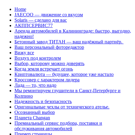
Перейти
Home
к
JAECOO — движение со вкусом
содержанию
Solaris — сделано для вас
АКППСЕРВИС77
Аренда автомобилей в Калининграде: быстро, выгодно,
надежно!
Бетонный завод ТИТАН — ваш надёжный партнёр.
Ваш персональный фоторедактор
Вижу все
Воздух под контролем
Выбор, которому можно доверять
Когда земля встречает огонь
Криптовалюта — будущее, которое уже настало
Кроссовер с характером лидера
Лада — то, что надо
Мы ремонтируем глушители в Санкт-Петербурге и
Колпино
Надежность и безопасность
Оригинальные чехлы от технического ателье.
Осознанный выбор
Планета Changan
Премиальный сервис подбора, поставки и
обслуживания автомобилей
Пример страницы